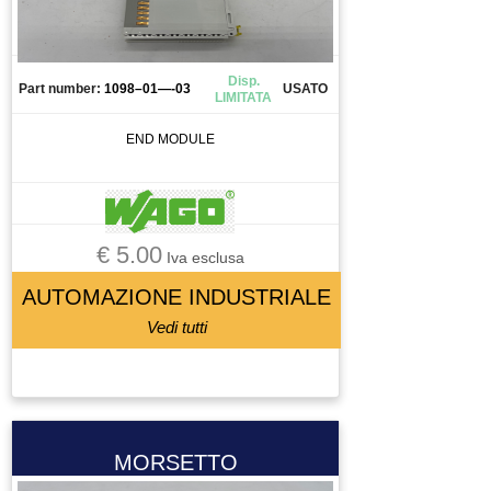
CANALIZZAZIONE
CAPICORDA
CARICA BATTERIA
Disp.
Part number:
1098–01—-03
USATO
LIMITATA
CASSETTO DI SALDATURA
CAVO
END MODULE
CELLA DI CARICO
CENTRALINA
CENTRALINA IDRAULICA
€ 5.00
CHILLER
Iva esclusa
CHIUSURA PNEUMATICA
AUTOMAZIONE INDUSTRIALE
CHIUSURA PNEUMATICAA
Vedi tutti
CIABATTA DI CONNESSIONE
CILINDRO
CIRCUIT BREAKER
CIRCUITO STAMPATO
MORSETTO
CIRCUITO STAMPATOTO