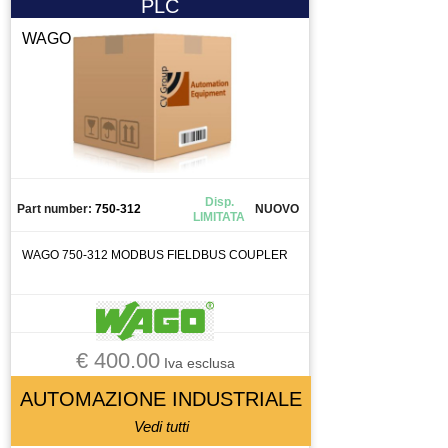
PLC
ROBOT SCARA
SALDATRICE
WAGO
SALVAVITA
SELETTORE
SEMAFORO
SEMICONDUTTORE
SENSORE
Disp.
SENSORE DI FLUSSO
Part number:
750-312
NUOVO
LIMITATA
SERBATOIO
WAGO 750-312 MODBUS FIELDBUS COUPLER
SISTEMA DI SERRAGGIO
SISTEMA DI SERREGGIO
SISTEMA DI VISIONE
SONDA
€ 400.00
Iva esclusa
SORGENTE LASER
AUTOMAZIONE INDUSTRIALE
STOPPER
Vedi tutti
STRUMENTO DI MISURA