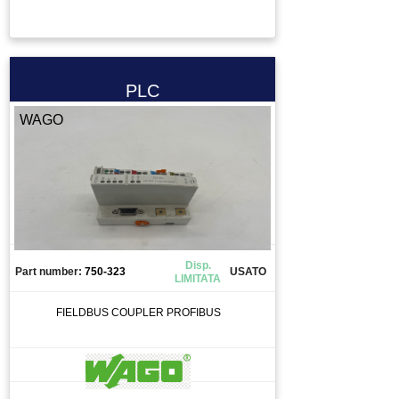
TASTIERA
TAVOLA GIREVOLE
TAVOLA ROTANTE
TELECOMANDO
PLC
TERMOREGOLATORE
WAGO
TERMOSTATO
TESTA PER FRESA
TOOL CHANGE
TORCIA
TRAINAFILO
TRASFORMATORE
Disp.
Part number:
750-323
USATO
LIMITATA
TUBO
UTENSILE
FIELDBUS COUPLER PROFIBUS
VALVOLA
VENTOLA
VENTOSA