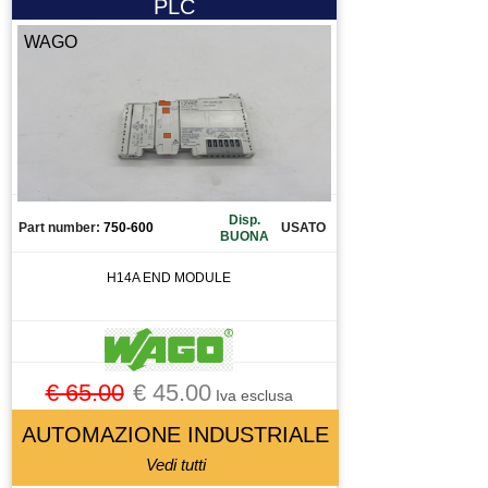
PLC
WAGO
Disp.
Part number:
750-600
USATO
BUONA
H14A END MODULE
€ 65.00
€ 45.00
Iva esclusa
AUTOMAZIONE INDUSTRIALE
Vedi tutti