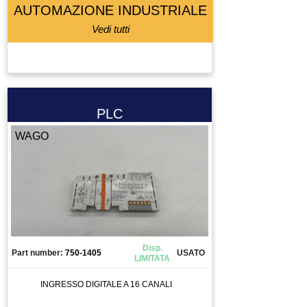
LETTORE BARCODE
AUTOMAZIONE INDUSTRIALE
LETTORE FLOPPY
Vedi tutti
LUBRIFICATORE
LUCE
LUCI
MACCHINA DI MISURA
PLC
MACCHINA UTENSILE
WAGO
MADRINO
MANDRINO
MANIPOLATORE
MANOMETRO
MEMORY CARD
MICRO COMPONETE
Disp.
Part number:
750-1405
USATO
MOLLA
LIMITATA
MORSETTO
INGRESSO DIGITALE A 16 CANALI
MOTORE