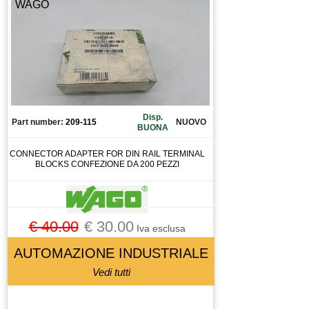
WAGO
CONDENSATORE
CONNETTORE
CONO
CONTATTO
CONTATTO AUSILIARIO
CONTATTORE
Disp.
CONTATTOREORE
Part number:
209-115
NUOVO
BUONA
CONTROLLO
CONNECTOR ADAPTER FOR DIN RAIL TERMINAL
CUSCINETTI
BLOCKS CONFEZIONE DA 200 PEZZI
CUSCINETTO
DISPLAY
DISSUASORE DI GRAVITà
€ 40.00
€ 30.00
Iva esclusa
DOMOTICA
AUTOMAZIONE INDUSTRIALE
DRIVER
Vedi tutti
ELETTROMANDRINO
ELETTROVALVOLA