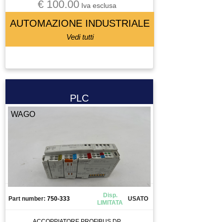
€ 100.00
VITE A RICIRCOLO DI SFERE
Iva esclusa
ZIONAMENTO
AUTOMAZIONE INDUSTRIALE
Vedi tutti
PLC
WAGO
Disp.
Part number:
750-333
USATO
LIMITATA
ACCOPPIATORE PROFIBUS DP