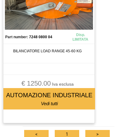
CAMERA
CANALIZZAZIONE
CAPICORDA
CARICA BATTERIA
Disp.
Part number:
7248 0800 04
LIMITATA
CASSETTO DI SALDATURA
CAVO
BILANCIATORE LOAD RANGE 45-60 KG
CELLA DI CARICO
CENTRALINA
CENTRALINA IDRAULICA
€ 1250.00
CHILLER
Iva esclusa
CHIUSURA PNEUMATICA
AUTOMAZIONE INDUSTRIALE
CHIUSURA PNEUMATICAA
Vedi tutti
CIABATTA DI CONNESSIONE
CILINDRO
CIRCUIT BREAKER
<
1
>
CIRCUITO STAMPATO