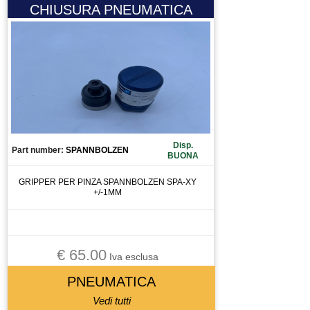
CHIUSURA PNEUMATICA
CIRCUIT BREAKER
CIRCUITO STAMPATO
CIRCUITO STAMPATOTO
CONDENSATORE
CONNETTORE
CONO
CONTATTO
Disp.
CONTATTO AUSILIARIO
Part number:
SPANNBOLZEN
BUONA
CONTATTORE
GRIPPER PER PINZA SPANNBOLZEN SPA-XY
CONTATTOREORE
+/-1MM
CONTROLLO
CUSCINETTI
CUSCINETTO
€ 65.00
Iva esclusa
DISPLAY
PNEUMATICA
DISSUASORE DI GRAVITà
Vedi tutti
DOMOTICA