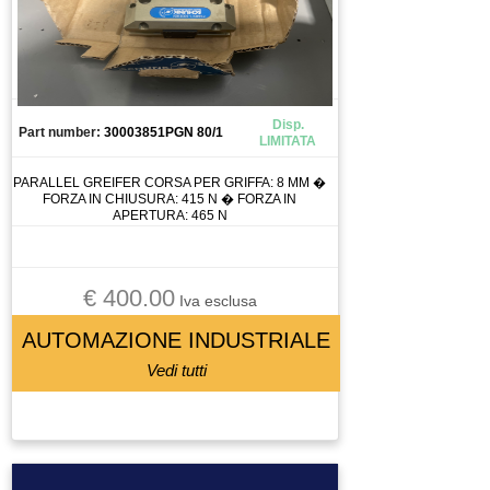
CAMERA
CANALIZZAZIONE
CAPICORDA
CARICA BATTERIA
Disp.
Part number:
30003851PGN 80/1
LIMITATA
CASSETTO DI SALDATURA
CAVO
PARALLEL GREIFER CORSA PER GRIFFA: 8 MM �
FORZA IN CHIUSURA: 415 N � FORZA IN
CELLA DI CARICO
APERTURA: 465 N
CENTRALINA
CENTRALINA IDRAULICA
€ 400.00
CHILLER
Iva esclusa
CHIUSURA PNEUMATICA
AUTOMAZIONE INDUSTRIALE
AUTOMAZIONE INDUSTRIALE
Vedi tutti
PNEUMATICA
CHIUSURA PNEUMATICAA
CIABATTA DI CONNESSIONE
CILINDRO