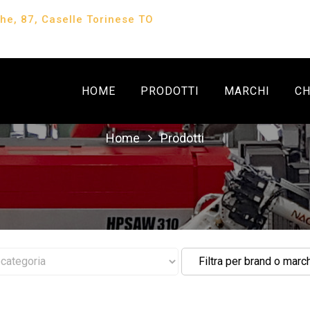
che, 87, Caselle Torinese TO
HOME
PRODOTTI
MARCHI
CH
Home
Prodotti