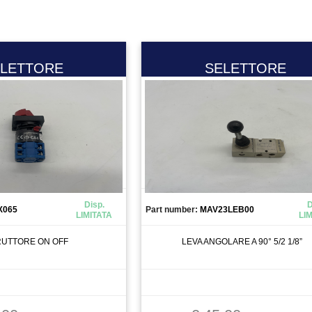
LETTORE
SELETTORE
Disp.
D
X065
Part number:
MAV23LEB00
LIMITATA
LI
RUTTORE ON OFF
LEVA ANGOLARE A 90° 5/2 1/8”