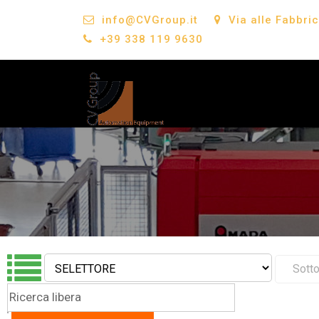
info@CVGroup.it
Via alle Fabbri
+39 338 119 9630