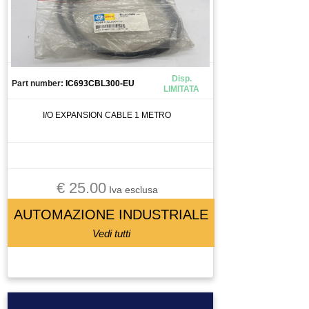
CAMERA
CANALIZZAZIONE
CAPICORDA
CARICA BATTERIA
Disp.
Part number:
IC693CBL300-EU
LIMITATA
CASSETTO DI SALDATURA
CAVO
I/O EXPANSION CABLE 1 METRO
AUTOMAZIONE INDUSTRIALE
PNEUMATICA
RICAMBI ROBOTICA
€ 25.00
ROBOTICA
Iva esclusa
CELLA DI CARICO
AUTOMAZIONE INDUSTRIALE
CENTRALINA
Vedi tutti
CENTRALINA IDRAULICA
CHILLER
CHIUSURA PNEUMATICA
CHIUSURA PNEUMATICAA