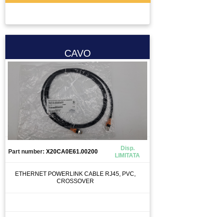
DISSUASORE DI GRAVITà
DOMOTICA
DRIVER
ELETTROMANDRINO
CAVO
ELETTROVALVOLA
ELETTROVALVOLA VALVOLA
ENCODER
ESTRUSORE
FERRITE TORROIDALE
FILTRO
FRENO MOTORE
Disp.
Part number:
X20CA0E61.00200
LIMITATA
FRIZIONE
FUSIBILE
ETHERNET POWERLINK CABLE RJ45, PVC,
CROSSOVER
GIUNTO
GRUPPO TRATTAMENTO ARIA
GUIDA