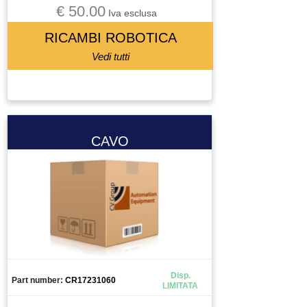
€ 50.00
Iva esclusa
INGRANAGGIO
INTERRUTTORE
RICAMBI ROBOTICA
INVERTER
Vedi tutti
LASER SCANNER
LENTE
LETTORE BARCODE
LETTORE FLOPPY
CAVO
LUBRIFICATORE
LUCE
LUCI
MACCHINA DI MISURA
MACCHINA UTENSILE
MADRINO
MANDRINO
Disp.
Part number:
CR17231060
MANIPOLATORE
LIMITATA
MANOMETRO