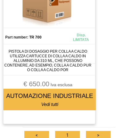
CAMERA
CANALIZZAZIONE
CAPICORDA
CARICA BATTERIA
Disp.
Part number:
TR 700
LIMITATA
CASSETTO DI SALDATURA
CAVO
PISTOLA DI DOSAGGIO PER COLLA A CALDO
UTILIZZA CARTUCCE DI COLLA A CALDO IN
CELLA DI CARICO
ALLUMINIO DA 310 ML, CHE POSSONO
CONTENERE, AD ESEMPIO, COLLA A CALDO PUR
CENTRALINA
O COLLA A CALDO POR
CENTRALINA IDRAULICA
€ 650.00
CHILLER
Iva esclusa
CHIUSURA PNEUMATICA
AUTOMAZIONE INDUSTRIALE
CHIUSURA PNEUMATICAA
Vedi tutti
CIABATTA DI CONNESSIONE
CILINDRO
CIRCUIT BREAKER
<
1
>
CIRCUITO STAMPATO