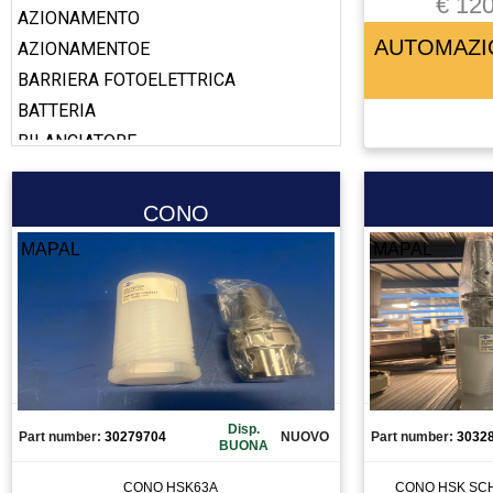
€ 120
AZIONAMENTO
AUTOMAZI
AZIONAMENTOE
BARRIERA FOTOELETTRICA
BATTERIA
BILANCIATORE
BOBINA
BOOSTER
CONO
CABLAGGIO
MAPAL
MAPAL
CALAMITA
CALIBRO
CAMERA
CANALIZZAZIONE
CAPICORDA
CARICA BATTERIA
Disp.
Part number:
30279704
NUOVO
Part number:
3032
BUONA
CASSETTO DI SALDATURA
CAVO
CONO HSK63A
CONO HSK SCH