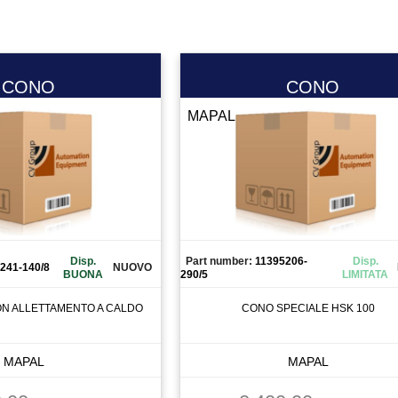
CONO
CONO
MAPAL
Disp.
Part number:
11395206-
Disp.
241-140/8
NUOVO
BUONA
290/5
LIMITATA
ON ALLETTAMENTO A CALDO
CONO SPECIALE HSK 100
MAPAL
MAPAL