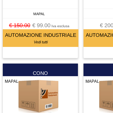
CELLA DI CARICO
CENTRALINA
MAPAL
CENTRALINA IDRAULICA
€ 150.00
€ 99.00
€ 200
CHILLER
Iva esclusa
CHIUSURA PNEUMATICA
AUTOMAZIONE INDUSTRIALE
AUTOMAZI
CHIUSURA PNEUMATICAA
Vedi tutti
CIABATTA DI CONNESSIONE
CILINDRO
CIRCUIT BREAKER
CIRCUITO STAMPATO
CONO
CIRCUITO STAMPATOTO
MAPAL
MAPAL
CONDENSATORE
CONNETTORE
CONO
CONTATTO
CONTATTO AUSILIARIO