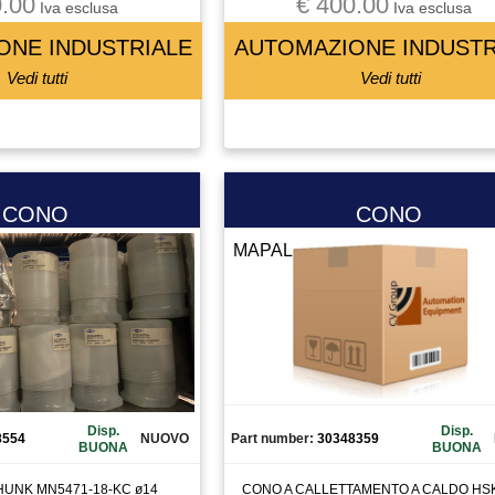
.00
€ 400.00
Iva esclusa
Iva esclusa
ONE INDUSTRIALE
AUTOMAZIONE INDUSTR
Vedi tutti
Vedi tutti
CONO
CONO
MAPAL
Disp.
Disp.
8554
NUOVO
Part number:
30348359
BUONA
BUONA
UNK MN5471-18-KC ø14
CONO A CALLETTAMENTO A CALDO HSK