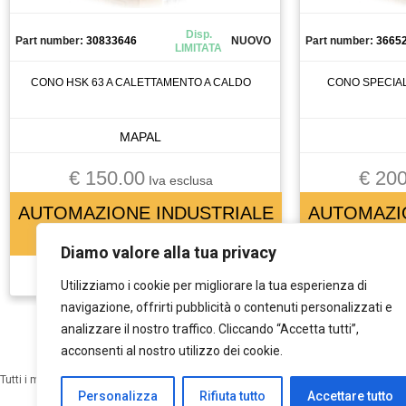
CONTATTORE
Disp.
CONTATTOREORE
Part number:
30833646
NUOVO
Part number:
3665
LIMITATA
CONTROLLO
CONO HSK 63 A CALETTAMENTO A CALDO
CONO SPECIA
CUSCINETTI
CUSCINETTO
MAPAL
DISPLAY
DISSUASORE DI GRAVITà
€ 150.00
€ 200
Iva esclusa
DOMOTICA
AUTOMAZIONE INDUSTRIALE
AUTOMAZI
DRIVER
Vedi tutti
ELETTROMANDRINO
Diamo valore alla tua privacy
ELETTROVALVOLA
Utilizziamo i cookie per migliorare la tua esperienza di
ELETTROVALVOLA VALVOLA
navigazione, offrirti pubblicità o contenuti personalizzati e
ENCODER
analizzare il nostro traffico. Cliccando “Accetta tutti”,
ESTRUSORE
acconsenti al nostro utilizzo dei cookie.
FERRITE TORROIDALE
Tutti i marchi qui esposti sono di proprietà dei rispettivi detentori dei copyright: m
FILTRO
Personalizza
Rifiuta tutto
Accettare tutto