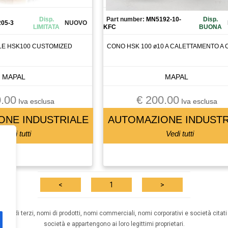
Disp.
Part number:
MN5192-10-
Disp.
205-3
NUOVO
LIMITATA
KFC
BUONA
LE HSK100 CUSTOMIZED
CONO HSK 100 ø10 A CALETTAMENTO A
MAPAL
MAPAL
.00
€ 200.00
Iva esclusa
Iva esclusa
ONE INDUSTRIALE
AUTOMAZIONE INDUSTR
Vedi tutti
Vedi tutti
<
1
>
archi di terzi, nomi di prodotti, nomi commerciali, nomi corporativi e società citati 
società e appartengono ai loro legittimi proprietari.