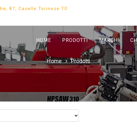
che, 87, Caselle Torinese TO
HOME
PRODOTTI
MARCHI
CH
Home
Prodotti