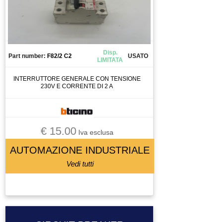
QUADRO ELETTRICO
RACCODO
RACCORDO
RAVVIVATORE
Disp.
Part number:
F82/2 C2
USATO
REGOLATORE DI FLUSSO
LIMITATA
REGOLATORE DI PRESSIONE
INTERRUTTORE GENERALE CON TENSIONE
230V E CORRENTE DI 2 A
RELAY
RELAY DI SICUREZZA
RESISTENZA DI FRENATURA
€ 15.00
RICAMBIO
Iva esclusa
RIDUTTORE
AUTOMAZIONE INDUSTRIALE
RIDUTTORE MOTORE
Vedi tutti
RIGA OTTICA
ROBOT ANTROPOMORFO
ROBOT PALLETTIZATORE
ROBOT PALLETTIZZATORE