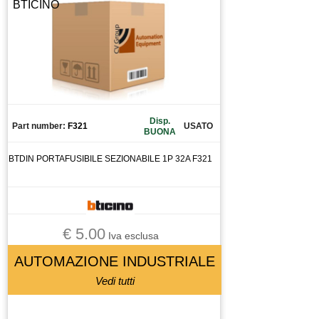
BTICINO
CONDENSATORE
CONNETTORE
CONO
CONTATTO
CONTATTO AUSILIARIO
CONTATTORE
Disp.
CONTATTOREORE
Part number:
F321
USATO
BUONA
CONTROLLO
BTDIN PORTAFUSIBILE SEZIONABILE 1P 32A F321
CUSCINETTI
CUSCINETTO
DISPLAY
DISSUASORE DI GRAVITà
€ 5.00
Iva esclusa
DOMOTICA
AUTOMAZIONE INDUSTRIALE
DRIVER
Vedi tutti
ELETTROMANDRINO
ELETTROVALVOLA