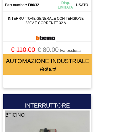
PISTOLA DI DOSAGGIO COLLA
Disp.
Part number:
F80/32
USATO
LIMITATA
PISTOLA PER ESTRUSIONE
INTERRUTTORE GENERALE CON TENSIONE
PISTOLA PER VERNICIATURA
230V E CORRENTE 32 A
PLC
POMPA
POMPA A IMMERSIONE
€ 110.00
€ 80.00
Iva esclusa
POMPA DEL VUOTO
AUTOMAZIONE INDUSTRIALE
POTENZIOMETRO
PRESA 220
Vedi tutti
PRESA 380
PRESSOSTATO
PROGRAMMATORE
PROLUNGA
INTERRUTTORE
PULEGGIA
BTICINO
PULSANTE
PULSANTIERA