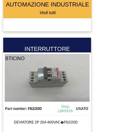
LETTORE BARCODE
AUTOMAZIONE INDUSTRIALE
LETTORE FLOPPY
Vedi tutti
LUBRIFICATORE
LUCE
LUCI
MACCHINA DI MISURA
INTERRUTTORE
MACCHINA UTENSILE
BTICINO
MADRINO
MANDRINO
MANIPOLATORE
MANOMETRO
MEMORY CARD
MICRO COMPONETE
Disp.
Part number:
F62/20D
USATO
MOLLA
LIMITATA
MORSETTO
DEVIATORE 2P 20A 400VAC�F62/20D
MOTORE