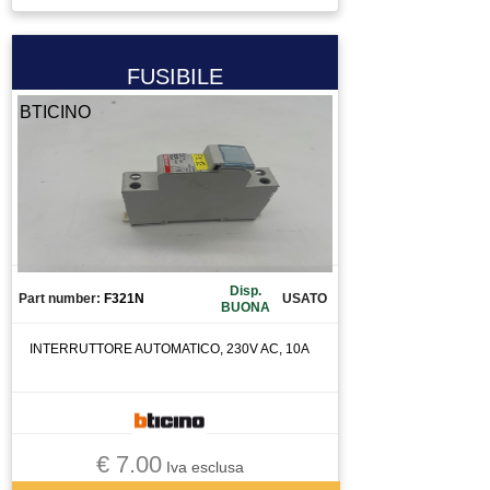
ELETTROVALVOLA VALVOLA
ENCODER
ESTRUSORE
FUSIBILE
FERRITE TORROIDALE
BTICINO
FILTRO
FRENO MOTORE
FRIZIONE
FUSIBILE
GIUNTO
GRUPPO TRATTAMENTO ARIA
Disp.
Part number:
F321N
USATO
BUONA
GUIDA
INGRANAGGIO
INTERRUTTORE AUTOMATICO, 230V AC, 10A
INTERRUTTORE
INVERTER
LASER SCANNER
€ 7.00
Iva esclusa
LENTE