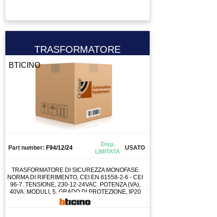
TASTIERA
TAVOLA GIREVOLE
TAVOLA ROTANTE
TELECOMANDO
TRASFORMATORE
TERMOREGOLATORE
BTICINO
TERMOSTATO
TESTA PER FRESA
TOOL CHANGE
TORCIA
TRAINAFILO
TRASFORMATORE
Disp.
Part number:
F94/12/24
USATO
LIMITATA
TUBO
UTENSILE
TRASFORMATORE DI SICUREZZA MONOFASE
NORMA DI RIFERIMENTO, CEI EN 61558-2-6 - CEI
VALVOLA
96-7. TENSIONE, 230-12-24VAC. POTENZA (VA),
40VA. MODULI, 5. GRADO DI PROTEZIONE, IP20
VENTOLA
VENTOSA