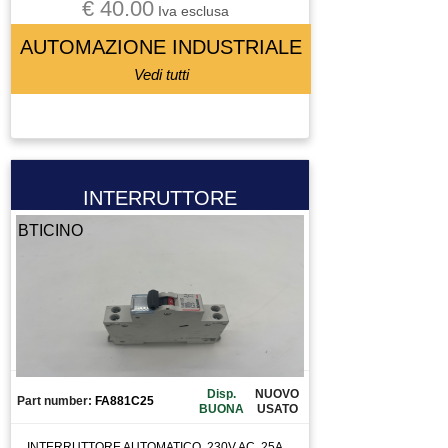
€ 40.00
VITE A RICIRCOLO DI SFERE
Iva esclusa
ZIONAMENTO
AUTOMAZIONE INDUSTRIALE
Vedi tutti
INTERRUTTORE
BTICINO
Disp.
NUOVO
Part number:
FA881C25
BUONA
USATO
INTERRUTTORE AUTOMATICO, 230V AC, 25A