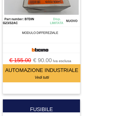
CANALIZZAZIONE
CAPICORDA
CARICA BATTERIA
Part number:
BTDIN
Disp.
NUOVO
G23/32AC
LIMITATA
CASSETTO DI SALDATURA
CAVO
MODULO DIFFEREZIALE
CELLA DI CARICO
CENTRALINA
CENTRALINA IDRAULICA
€ 155.00
€ 90.00
CHILLER
Iva esclusa
CHIUSURA PNEUMATICA
AUTOMAZIONE INDUSTRIALE
CHIUSURA PNEUMATICAA
Vedi tutti
CIABATTA DI CONNESSIONE
CILINDRO
CIRCUIT BREAKER
CIRCUITO STAMPATO
FUSIBILE
CIRCUITO STAMPATOTO