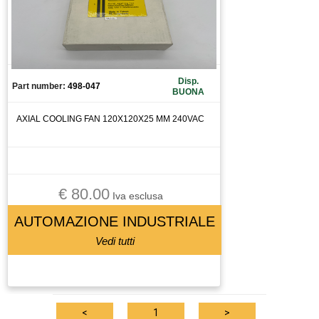
CAMERA
CANALIZZAZIONE
CAPICORDA
CARICA BATTERIA
Disp.
Part number:
498-047
BUONA
CASSETTO DI SALDATURA
CAVO
AXIAL COOLING FAN 120X120X25 MM 240VAC
CELLA DI CARICO
CENTRALINA
CENTRALINA IDRAULICA
€ 80.00
CHILLER
Iva esclusa
CHIUSURA PNEUMATICA
AUTOMAZIONE INDUSTRIALE
CHIUSURA PNEUMATICAA
Vedi tutti
CIABATTA DI CONNESSIONE
CILINDRO
CIRCUIT BREAKER
<
1
>
CIRCUITO STAMPATO