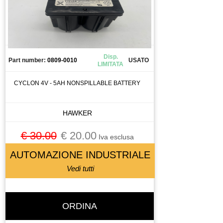
CALIBRO
CAMERA
CANALIZZAZIONE
CAPICORDA
Disp.
Part number:
0809-0010
USATO
LIMITATA
CARICA BATTERIA
CASSETTO DI SALDATURA
CYCLON 4V - 5AH NONSPILLABLE BATTERY
CAVO
CELLA DI CARICO
HAWKER
CENTRALINA
€ 30.00
€ 20.00
CENTRALINA IDRAULICA
Iva esclusa
CHILLER
AUTOMAZIONE INDUSTRIALE
CHIUSURA PNEUMATICA
Vedi tutti
CHIUSURA PNEUMATICAA
CIABATTA DI CONNESSIONE
ORDINA
CILINDRO
CIRCUIT BREAKER