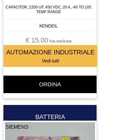
LASER SCANNER
CAPACITOR, 2200 UF, 450 VDC, 20 A, -40 TO 105
TEMP RANGE
LENTE
LETTORE BARCODE
KENDEIL
LETTORE FLOPPY
€ 15.00
Iva esclusa
LUBRIFICATORE
LUCE
AUTOMAZIONE INDUSTRIALE
LUCI
Vedi tutti
MACCHINA DI MISURA
MACCHINA UTENSILE
ORDINA
MADRINO
MANDRINO
MANIPOLATORE
MANOMETRO
BATTERIA
MEMORY CARD
SIEMENS
MICRO COMPONETE
MOLLA