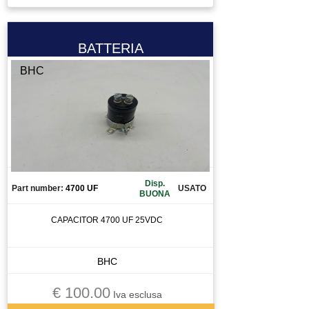
CIRCUITO STAMPATO
CIRCUITO STAMPATOTO
BATTERIA
CONDENSATORE
BHC
CONNETTORE
CONO
CONTATTO
CONTATTO AUSILIARIO
CONTATTORE
CONTATTOREORE
Disp.
CONTROLLO
Part number:
4700 UF
USATO
BUONA
CUSCINETTI
CAPACITOR 4700 UF 25VDC
CUSCINETTO
DISPLAY
BHC
DISSUASORE DI GRAVITà
DOMOTICA
€ 100.00
Iva esclusa
DRIVER