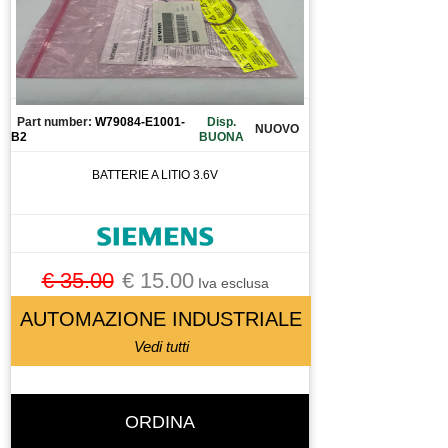
MORSETTO
MOTORE
MOTORE A CORRENTE CONTINUA
MOTORE ASINCRONO
Part number:
W79084-E1001-
Disp.
NUOVO
MOTORE BRUSCHESS
B2
BUONA
MOTORE BRUSHLESS
BATTERIE A LITIO 3.6V
MOTORE LINEARE
MOTORE PASSO PASSO
MOTORI BRUSHLESS
MOTOVIBRATORE
€ 35.00
€ 15.00
Iva esclusa
MULETTO
AUTOMAZIONE INDUSTRIALE
OSCILLATORE
Vedi tutti
PANELLO OPERATORE
PANNELLO OPERATORE
PARANCO
ORDINA
PATTINO