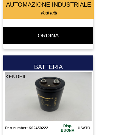
AUTOMAZIONE INDUSTRIALE
ELETTROMANDRINO
Vedi tutti
ELETTROVALVOLA
ELETTROVALVOLA VALVOLA
ENCODER
ORDINA
ESTRUSORE
FERRITE TORROIDALE
FILTRO
FRENO MOTORE
BATTERIA
FRIZIONE
KENDEIL
FUSIBILE
GIUNTO
GRUPPO TRATTAMENTO ARIA
GUIDA
INGRANAGGIO
INTERRUTTORE
Disp.
Part number:
K02450222
USATO
BUONA
INVERTER