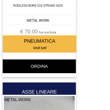
INVERTER
RODLESS BORE 016 STROKE 0320
LASER SCANNER
LENTE
METAL WORK
LETTORE BARCODE
€ 70.00
Iva esclusa
LETTORE FLOPPY
LUBRIFICATORE
PNEUMATICA
LUCE
Vedi tutti
LUCI
MACCHINA DI MISURA
ORDINA
MACCHINA UTENSILE
MADRINO
MANDRINO
MANIPOLATORE
ASSE LINEARE
MANOMETRO
METAL-WORK
MEMORY CARD
MICRO COMPONETE