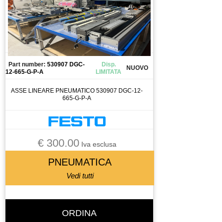
SORGENTE LASER
STOPPER
STRUMENTO DI MISURA
TASTIERA
Part number:
530907 DGC-
Disp.
TAVOLA GIREVOLE
NUOVO
12-665-G-P-A
LIMITATA
TAVOLA ROTANTE
ASSE LINEARE PNEUMATICO 530907 DGC-12-
TELECOMANDO
665-G-P-A
TERMOREGOLATORE
TERMOSTATO
TESTA PER FRESA
€ 300.00
Iva esclusa
TOOL CHANGE
PNEUMATICA
TORCIA
Vedi tutti
TRAINAFILO
TRASFORMATORE
TUBO
ORDINA
UTENSILE