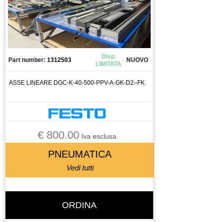
CALAMITA
CALIBRO
CAMERA
CANALIZZAZIONE
Disp.
Part number:
1312503
NUOVO
LIMITATA
CAPICORDA
CARICA BATTERIA
ASSE LINEARE DGC-K-40-500-PPV-A-GK-D2–FK
CASSETTO DI SALDATURA
CAVO
CELLA DI CARICO
€ 800.00
CENTRALINA
Iva esclusa
CENTRALINA IDRAULICA
PNEUMATICA
CHILLER
Vedi tutti
CHIUSURA PNEUMATICA
CHIUSURA PNEUMATICAA
ORDINA
CIABATTA DI CONNESSIONE
CILINDRO