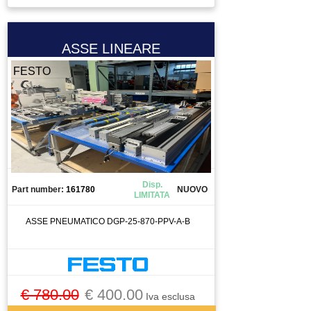
CIRCUIT BREAKER
CIRCUITO STAMPATO
ASSE LINEARE
CIRCUITO STAMPATOTO
FESTO
CONDENSATORE
CONNETTORE
CONO
CONTATTO
CONTATTO AUSILIARIO
CONTATTORE
Disp.
CONTATTOREORE
Part number:
161780
NUOVO
LIMITATA
CONTROLLO
ASSE PNEUMATICO DGP-25-870-PPV-A-B
CUSCINETTI
CUSCINETTO
DISPLAY
DISSUASORE DI GRAVITà
€ 780.00
€ 400.00
Iva esclusa
DOMOTICA