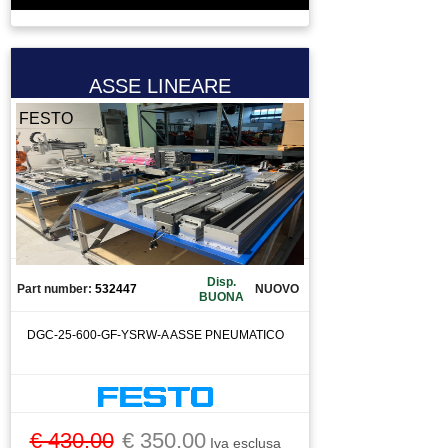
VALVOLA
VENTOLA
VENTOSA
ASSE LINEARE
VITE A RICIRCOLO DI SFERE
FESTO
ZIONAMENTO
Disp.
Part number:
532447
NUOVO
BUONA
DGC-25-600-GF-YSRW-A ASSE PNEUMATICO
€ 430.00
€ 350.00
Iva esclusa