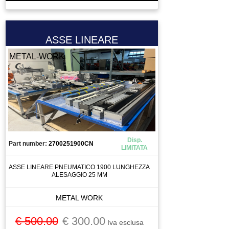
PATTINO
PINZA
ASSE LINEARE
PINZA AMPEROMETRICA
PISTOLA DI DOSAGGIO COLLA
METAL-WORK
PISTOLA PER ESTRUSIONE
PISTOLA PER VERNICIATURA
PLC
POMPA
POMPA A IMMERSIONE
POMPA DEL VUOTO
Disp.
Part number:
2700251900CN
LIMITATA
POTENZIOMETRO
ASSE LINEARE PNEUMATICO 1900 LUNGHEZZA
PRESA 220
ALESAGGIO 25 MM
PRESA 380
PRESSOSTATO
METAL WORK
PROGRAMMATORE
€ 500.00
€ 300.00
Iva esclusa
PROLUNGA