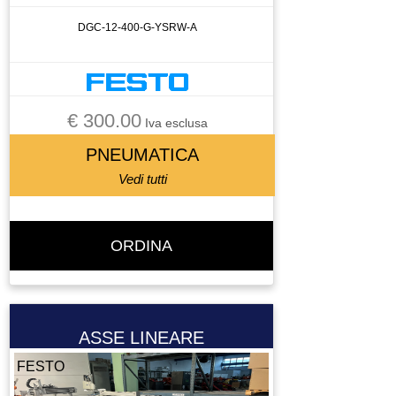
ROBOT ANTROPOMORFO
DGC-12-400-G-YSRW-A
ROBOT PALLETTIZATORE
ROBOT PALLETTIZZATORE
ROBOT SCARA
€ 300.00
SALDATRICE
Iva esclusa
SALVAVITA
PNEUMATICA
SELETTORE
Vedi tutti
SEMAFORO
SEMICONDUTTORE
SENSORE
ORDINA
SENSORE DI FLUSSO
SERBATOIO
SISTEMA DI SERRAGGIO
ASSE LINEARE
SISTEMA DI SERREGGIO
SISTEMA DI VISIONE
FESTO
SONDA