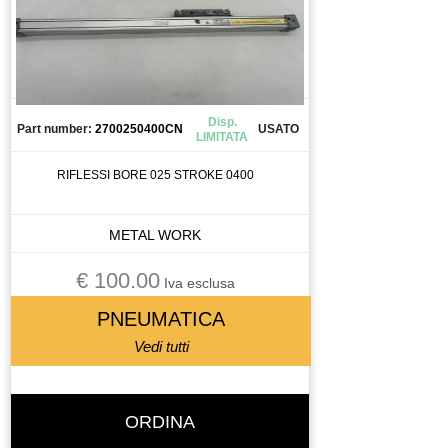
MOLLA
MORSETTO
MOTORE
MOTORE A CORRENTE CONTINUA
Disp.
Part number:
2700250400CN
USATO
MOTORE ASINCRONO
LIMITATA
MOTORE BRUSCHESS
RIFLESSI BORE 025 STROKE 0400
MOTORE BRUSHLESS
MOTORE LINEARE
METAL WORK
MOTORE PASSO PASSO
MOTORI BRUSHLESS
€ 100.00
Iva esclusa
MOTOVIBRATORE
PNEUMATICA
MULETTO
Vedi tutti
OSCILLATORE
PANELLO OPERATORE
PANNELLO OPERATORE
ORDINA
PARANCO