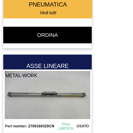
PNEUMATICA
DRIVER
Vedi tutti
ELETTROMANDRINO
ELETTROVALVOLA
ELETTROVALVOLA VALVOLA
ORDINA
ENCODER
ESTRUSORE
FERRITE TORROIDALE
FILTRO
ASSE LINEARE
FRENO MOTORE
METAL-WORK
FRIZIONE
FUSIBILE
GIUNTO
GRUPPO TRATTAMENTO ARIA
GUIDA
INGRANAGGIO
Disp.
Part number:
2700160320CN
USATO
LIMITATA
INTERRUTTORE