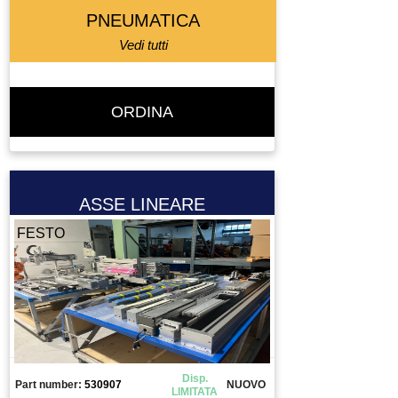
PNEUMATICA
PULEGGIA
PULSANTE
Vedi tutti
PULSANTIERA
QUADRO ELETTRICO
ORDINA
RACCODO
RACCORDO
RAVVIVATORE
REGOLATORE DI FLUSSO
ASSE LINEARE
REGOLATORE DI PRESSIONE
FESTO
RELAY
RELAY DI SICUREZZA
RESISTENZA DI FRENATURA
RICAMBIO
RIDUTTORE
RIDUTTORE MOTORE
Disp.
Part number:
530907
NUOVO
RIGA OTTICA
LIMITATA