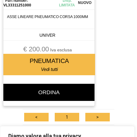
Part number:
Disp.
NUOVO
VL33311251000
LIMITATA
ASSE LINEARE PNEUMATICO CORSA 1000MM
UNIVER
€ 200.00
Iva esclusa
PNEUMATICA
Vedi tutti
ORDINA
<
1
>
Tutti i marchi qui esposti sono di proprietà dei rispettivi detentori dei copyright:
Diamo valore alla tua privacy