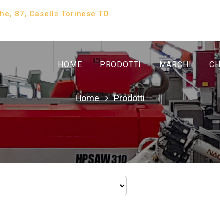
che, 87, Caselle Torinese TO
HOME
PRODOTTI
MARCHI
CH
Home
Prodotti