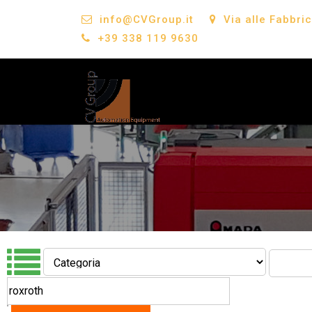
info@CVGroup.it
Via alle Fabbri
+39 338 119 9630