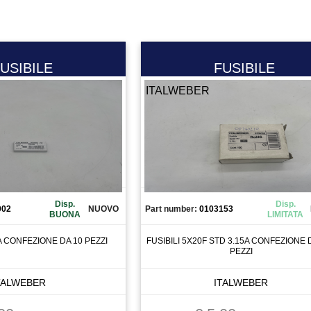
USIBILE
FUSIBILE
ITALWEBER
Disp.
Disp.
002
NUOVO
Part number:
0103153
BUONA
LIMITATA
A CONFEZIONE DA 10 PEZZI
FUSIBILI 5X20F STD 3.15A CONFEZIONE 
PEZZI
TALWEBER
ITALWEBER