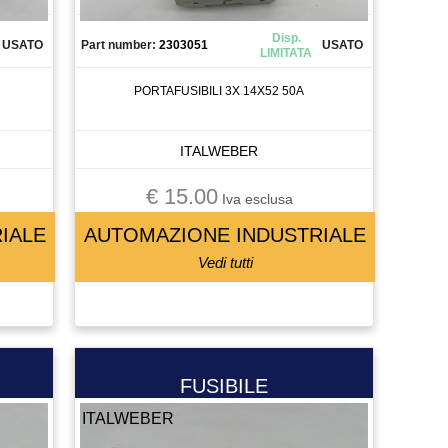
Disp.
USATO
Part number:
2303051
USATO
LIMITATA
PORTAFUSIBILI 3X 14X52 50A
ITALWEBER
€ 15.00
Iva esclusa
IALE
AUTOMAZIONE INDUSTRIALE
Vedi tutti
FUSIBILE
ITALWEBER