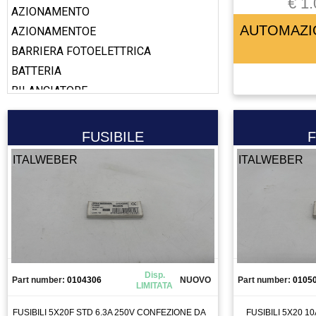
€ 1.
AZIONAMENTO
AUTOMAZI
AZIONAMENTOE
BARRIERA FOTOELETTRICA
BATTERIA
BILANCIATORE
BOBINA
BOOSTER
FUSIBILE
F
CABLAGGIO
ITALWEBER
ITALWEBER
CALAMITA
CALIBRO
CAMERA
CANALIZZAZIONE
CAPICORDA
CARICA BATTERIA
Disp.
Part number:
0104306
NUOVO
Part number:
0105
LIMITATA
CASSETTO DI SALDATURA
CAVO
FUSIBILI 5X20F STD 6.3A 250V CONFEZIONE DA
FUSIBILI 5X20 1