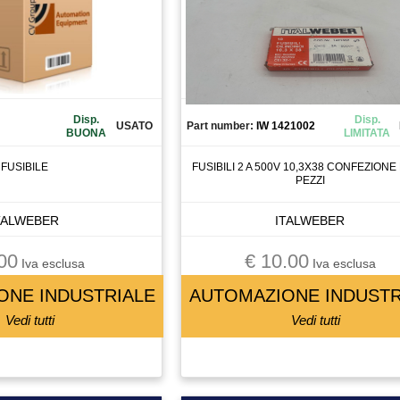
Disp.
Disp.
USATO
Part number:
IW 1421002
BUONA
LIMITATA
FUSIBILE
FUSIBILI 2 A 500V 10,3X38 CONFEZIONE 
PEZZI
TALWEBER
ITALWEBER
00
€ 10.00
Iva esclusa
Iva esclusa
ONE INDUSTRIALE
AUTOMAZIONE INDUSTR
Vedi tutti
Vedi tutti