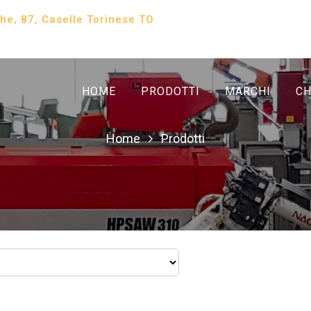
che, 87, Caselle Torinese TO
HOME
PRODOTTI
MARCHI
CH
Home
Prodotti