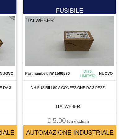
FUSIBILE
ITALWEBER
Disp.
NUOVO
Part number:
IW 1500580
NUOVO
LIMITATA
E DA 3
NH FUSIBILI 80 A CONFEZIONE DA 3 PEZZI
ITALWEBER
€ 5.00
Iva esclusa
IALE
AUTOMAZIONE INDUSTRIALE