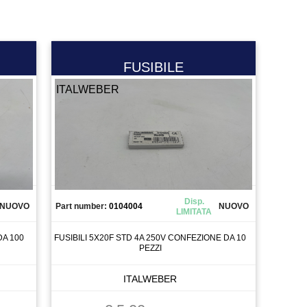
FUSIBILE
ITALWEBER
Disp.
NUOVO
Part number:
0104004
NUOVO
LIMITATA
DA 100
FUSIBILI 5X20F STD 4A 250V CONFEZIONE DA 10
PEZZI
ITALWEBER