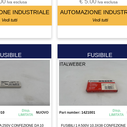
00
€ 5.00
Iva esclusa
Iva esclusa
ONE INDUSTRIALE
AUTOMAZIONE INDUSTR
Vedi tutti
Vedi tutti
USIBILE
FUSIBILE
ITALWEBER
Disp.
Disp.
010
NUOVO
Part number:
1421001
LIMITATA
LIMITATA
0A 250V CONFEZIONE DA 10
FUSIBILI 1 A 500V 10,3X38 CONFEZIONE 