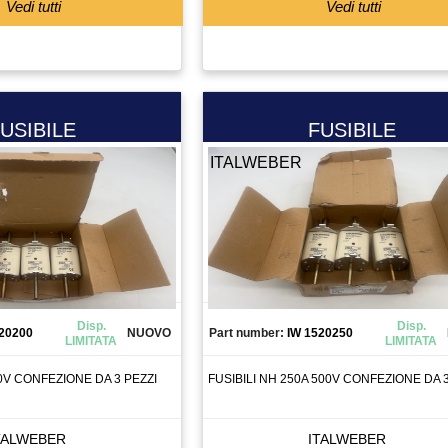
Vedi tutti
Vedi tutti
USIBILE
FUSIBILE
ITALWEBER
Disp.
Disp.
20200
NUOVO
Part number:
IW 1520250
LIMITATA
LIMITATA
00V CONFEZIONE DA 3 PEZZI
FUSIBILI NH 250A 500V CONFEZIONE DA 3
TALWEBER
ITALWEBER