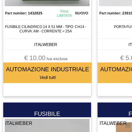
CONTATTORE
Disp.
CONTATTOREORE
Part number:
1432025
NUOVO
Part number:
2301
LIMITATA
CONTROLLO
FUSIBILE CILINDRICO 14 X 51 MM - TIPO: CH14 -
PORTA FUS
CUSCINETTI
CURVA: AM - CORRENTE = 25A
CUSCINETTO
ITALWEBER
I
DISPLAY
DISSUASORE DI GRAVITà
€ 10.00
€ 5.
Iva esclusa
DOMOTICA
AUTOMAZIONE INDUSTRIALE
AUTOMAZI
DRIVER
Vedi tutti
ELETTROMANDRINO
ELETTROVALVOLA
ELETTROVALVOLA VALVOLA
ENCODER
ESTRUSORE
FUSIBILE
F
FERRITE TORROIDALE
ITALWEBER
ITALWEBER
FILTRO