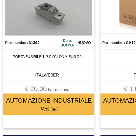
FRENO MOTORE
FRIZIONE
FUSIBILE
GIUNTO
GRUPPO TRATTAMENTO ARIA
Disp.
Part number:
31304
NUOVO
Part number:
CH10
BUONA
GUIDA
INGRANAGGIO
PORTA FUSIBILE 1 P CYCLON X FUS D0
INTERRUTTORE
INVERTER
ITALWEBER
I
LASER SCANNER
€ 20.00
€ 1.
LENTE
Iva esclusa
LETTORE BARCODE
AUTOMAZIONE INDUSTRIALE
AUTOMAZI
LETTORE FLOPPY
Vedi tutti
LUBRIFICATORE
LUCE
LUCI