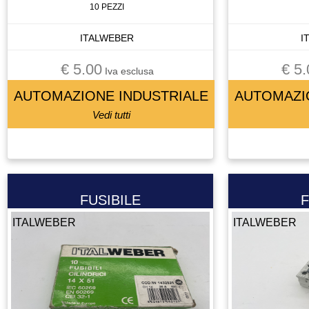
10 PEZZI
CELLA DI CARICO
CENTRALINA
ITALWEBER
I
CENTRALINA IDRAULICA
€ 5.00
€ 5.
CHILLER
Iva esclusa
CHIUSURA PNEUMATICA
AUTOMAZIONE INDUSTRIALE
AUTOMAZI
CHIUSURA PNEUMATICAA
Vedi tutti
CIABATTA DI CONNESSIONE
CILINDRO
CIRCUIT BREAKER
CIRCUITO STAMPATO
FUSIBILE
F
CIRCUITO STAMPATOTO
ITALWEBER
ITALWEBER
CONDENSATORE
CONNETTORE
CONO
CONTATTO
CONTATTO AUSILIARIO