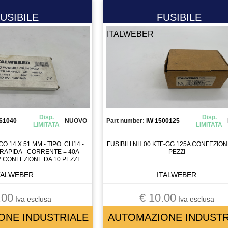
USIBILE
FUSIBILE
ITALWEBER
Disp.
Disp.
61040
NUOVO
Part number:
IW 1500125
LIMITATA
LIMITATA
O 14 X 51 MM - TIPO: CH14 -
FUSIBILI NH 00 KTF-GG 125A CONFEZION
APIDA - CORRENTE = 40A -
PEZZI
V CONFEZIONE DA 10 PEZZI
TALWEBER
ITALWEBER
.00
€ 10.00
Iva esclusa
Iva esclusa
ONE INDUSTRIALE
AUTOMAZIONE INDUSTR