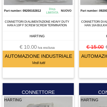
CONTATTORE
Disp.
CONTATTOREORE
Part number:
09200102812
NUOVO
Part number:
0920
LIMITATA
CONTROLLO
CONNETTORI DI ALIMENTAZIONE HEAVY DUTY
CONNETTORI DI A
CUSCINETTI
HAN A 10P F SCREW SCREW TERMINATION
HAN 16A BULKH
CUSCINETTO
HARTING
DISPLAY
DISSUASORE DI GRAVITà
€ 10.00
€ 15.00
Iva esclusa
DOMOTICA
AUTOMAZIONE INDUSTRIALE
AUTOMAZI
DRIVER
Vedi tutti
ELETTROMANDRINO
ELETTROVALVOLA
ELETTROVALVOLA VALVOLA
ENCODER
ESTRUSORE
CONNETTORE
CO
FERRITE TORROIDALE
HARTING
HARTING
FILTRO