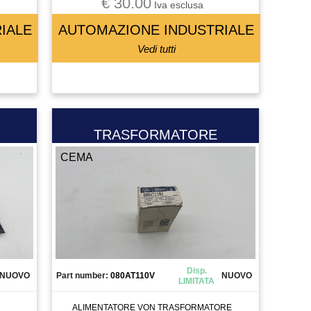
€ 30.00
Iva esclusa
IALE
AUTOMAZIONE INDUSTRIALE
Vedi tutti
TRASFORMATORE
CEMA
Disp.
NUOVO
Part number:
080AT110V
NUOVO
LIMITATA
ALIMENTATORE VON TRASFORMATORE