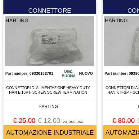
MACCHINA DI MISURA
CONNETTORE
CO
MACCHINA UTENSILE
HARTING
HARTING
MADRINO
MANDRINO
MANIPOLATORE
MANOMETRO
MEMORY CARD
MICRO COMPONETE
Disp.
Part number:
09330162701
NUOVO
Part number:
0938
MOLLA
BUONA
MORSETTO
CONNETTORI DI ALIMENTAZIONE HEAVY DUTY
CONNETTORI DI A
MOTORE
HAN E 16P F SCREW SCREW TERMINATION
HAN K 4+2P F S
MOTORE A CORRENTE CONTINUA
HARTING
MOTORE ASINCRONO
MOTORE BRUSCHESS
€ 25.00
€ 12.00
€ 80.00
Iva esclusa
MOTORE BRUSHLESS
AUTOMAZIONE INDUSTRIALE
AUTOMAZI
MOTORE LINEARE