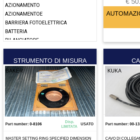
€ 50
AZIONAMENTO
AUTOMAZI
AZIONAMENTOE
BARRIERA FOTOELETTRICA
BATTERIA
BILANCIATORE
BOBINA
BOOSTER
STRUMENTO DI MISURA
CA
CABLAGGIO
BAKER
KUKA
CALAMITA
CALIBRO
CAMERA
CANALIZZAZIONE
CAPICORDA
CARICA BATTERIA
Disp.
Part number:
0-8106
USATO
Part number:
00-13
LIMITATA
CASSETTO DI SALDATURA
CAVO
MASTER SETTING RING SPECIFIED DIMENSION
CAVO DI COLLEG