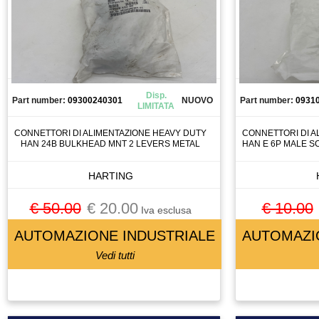
FRENO MOTORE
FRIZIONE
FUSIBILE
GIUNTO
GRUPPO TRATTAMENTO ARIA
Disp.
Part number:
09300240301
NUOVO
Part number:
0931
LIMITATA
GUIDA
INGRANAGGIO
CONNETTORI DI ALIMENTAZIONE HEAVY DUTY
CONNETTORI DI A
HAN 24B BULKHEAD MNT 2 LEVERS METAL
HAN E 6P MALE 
INTERRUTTORE
INVERTER
HARTING
LASER SCANNER
€ 50.00
€ 20.00
€ 10.00
LENTE
Iva esclusa
LETTORE BARCODE
AUTOMAZIONE INDUSTRIALE
AUTOMAZI
LETTORE FLOPPY
Vedi tutti
LUBRIFICATORE
LUCE
LUCI