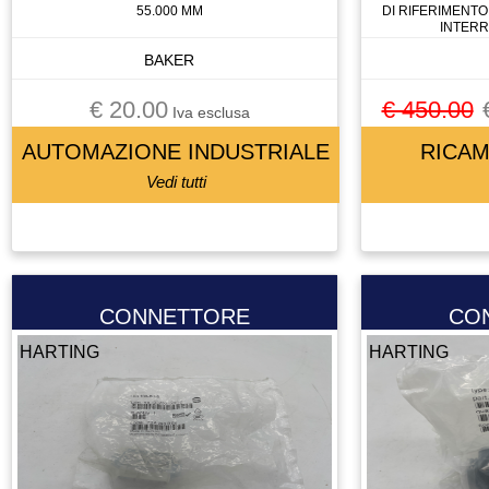
55.000 MM
DI RIFERIMENTO
CELLA DI CARICO
INTERR
CENTRALINA
BAKER
CENTRALINA IDRAULICA
€ 20.00
€ 450.00
CHILLER
Iva esclusa
CHIUSURA PNEUMATICA
AUTOMAZIONE INDUSTRIALE
RICAM
CHIUSURA PNEUMATICAA
Vedi tutti
CIABATTA DI CONNESSIONE
CILINDRO
CIRCUIT BREAKER
CIRCUITO STAMPATO
CONNETTORE
CO
CIRCUITO STAMPATOTO
HARTING
HARTING
CONDENSATORE
CONNETTORE
CONO
CONTATTO
CONTATTO AUSILIARIO