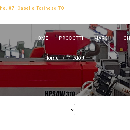
che, 87, Caselle Torinese TO
HOME
PRODOTTI
MARCHI
CH
Home
Prodotti