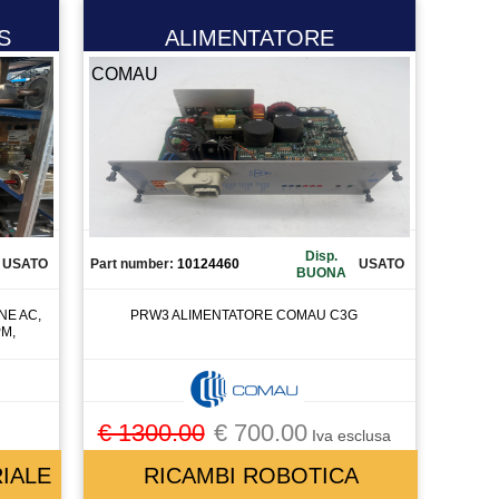
S
ALIMENTATORE
COMAU
Disp.
USATO
Part number:
10124460
USATO
BUONA
NE AC,
PRW3 ALIMENTATORE COMAU C3G
PM,
€ 1300.00
€ 700.00
Iva esclusa
IALE
RICAMBI ROBOTICA