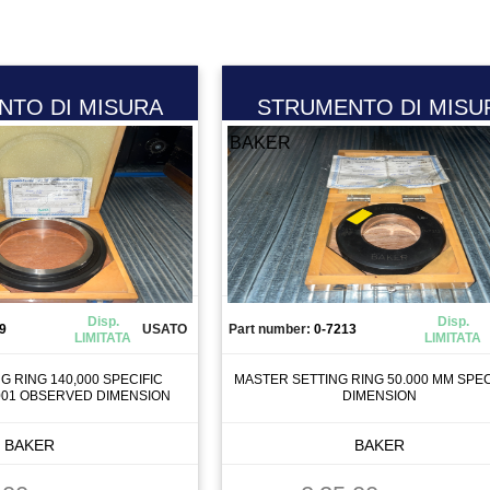
NTO DI MISURA
STRUMENTO DI MISU
BAKER
Disp.
Disp.
9
USATO
Part number:
0-7213
LIMITATA
LIMITATA
 RING 140,000 SPECIFIC
MASTER SETTING RING 50.000 MM SPEC
001 OBSERVED DIMENSION
DIMENSION
BAKER
BAKER