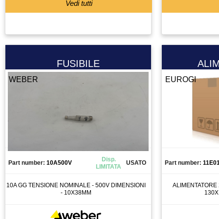
Vedi tutti
MOTORE PASSO PASSO
MOTORI BRUSHLESS
MOTOVIBRATORE
MULETTO
OSCILLATORE
FUSIBILE
ALI
PANELLO OPERATORE
WEBER
EUROGI
PANNELLO OPERATORE
PARANCO
PATTINO
PINZA
PINZA AMPEROMETRICA
PISTOLA DI DOSAGGIO COLLA
Disp.
Part number:
10A500V
USATO
Part number:
11E0
LIMITATA
PISTOLA PER ESTRUSIONE
PISTOLA PER VERNICIATURA
10A GG TENSIONE NOMINALE - 500V DIMENSIONI
ALIMENTATORE 24
- 10X38MM
130X
PLC
POMPA