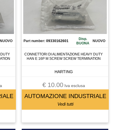
Disp.
NUOVO
Part number:
09330162601
NUOVO
BUONA
 DUTY
CONNETTORI DI ALIMENTAZIONE HEAVY DUTY
ATION
HAN E 16P M SCREW SCREW TERMINATION
HARTING
€ 10.00
a
Iva esclusa
IALE
AUTOMAZIONE INDUSTRIALE
Vedi tutti