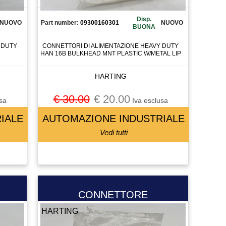
Disp.
NUOVO
Part number:
09300160301
NUOVO
BUONA
 DUTY
CONNETTORI DI ALIMENTAZIONE HEAVY DUTY
HAN 16B BULKHEAD MNT PLASTIC W/METAL LIP
HARTING
€ 30.00
€ 20.00
sa
Iva esclusa
IALE
AUTOMAZIONE INDUSTRIALE
Vedi tutti
CONNETTORE
HARTING