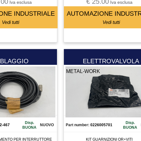
.00
€ 25.00
Iva esclusa
Iva esclusa
ONE INDUSTRIALE
AUTOMAZIONE INDUSTR
Vedi tutti
Vedi tutti
BLAGGIO
ELETTROVALVOLA
METAL-WORK
Disp.
Disp.
2-467
NUOVO
Part number:
0226005701
BUONA
BUONA
AMENTO PER INTERRUTTORE
KIT GUARNIZIONI OR+VITI