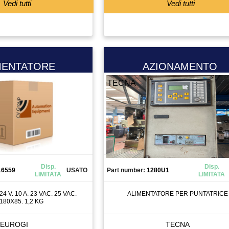
Vedi tutti
Vedi tutti
MENTATORE
AZIONAMENTO
TECNA
Disp.
Disp.
16559
USATO
Part number:
1280U1
LIMITATA
LIMITATA
 V. 10 A. 23 VAC. 25 VAC.
ALIMENTATORE PER PUNTATRICE
180X85. 1,2 KG
EUROGI
TECNA