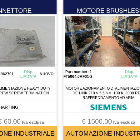
NNETTORE
MOTORE BRUSHLES
SIEMENS
Disp.
Part number:
1
Disp.
0062701
NUOVO
LIMITATA
FT5064.0AF01-2
LIMITATA
LIMENTAZIONE HEAVY DUTY
MOTORE AZIONAMENTO DI ALIMENTAZIO
CREW SCREW TERMINATION
DC LINK 210 V 5,5 NM, 100 K, 3000 R
RAFFREDDAMENTO AD ARIA
HARTING
€ 60.00
€ 1500.00
Iva esclusa
Iva esclusa
ONE INDUSTRIALE
AUTOMAZIONE INDUSTR