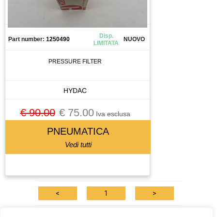
CANALIZZAZIONE
CAPICORDA
CARICA BATTERIA
Disp.
Part number:
1250490
NUOVO
LIMITATA
CASSETTO DI SALDATURA
CAVO
PRESSURE FILTER
CELLA DI CARICO
CENTRALINA
HYDAC
CENTRALINA IDRAULICA
€ 90.00
€ 75.00
CHILLER
Iva esclusa
CHIUSURA PNEUMATICA
PNEUMATICA
CHIUSURA PNEUMATICAA
Vedi tutti
CIABATTA DI CONNESSIONE
CILINDRO
CIRCUIT BREAKER
<
1
>
CIRCUITO STAMPATO
CIRCUITO STAMPATOTO