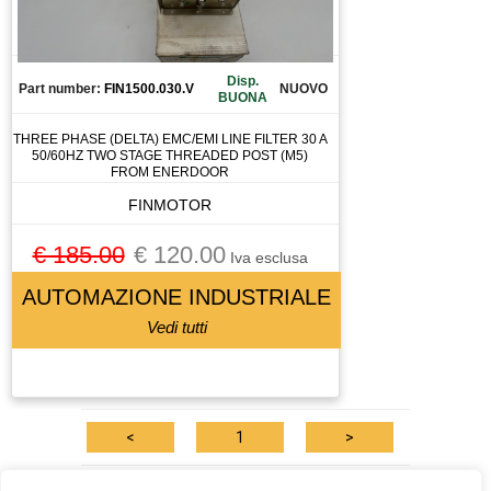
CANALIZZAZIONE
CAPICORDA
CARICA BATTERIA
Disp.
Part number:
FIN1500.030.V
NUOVO
BUONA
CASSETTO DI SALDATURA
CAVO
THREE PHASE (DELTA) EMC/EMI LINE FILTER 30 A
50/60HZ TWO STAGE THREADED POST (M5)
CELLA DI CARICO
FROM ENERDOOR
CENTRALINA
FINMOTOR
CENTRALINA IDRAULICA
€ 185.00
€ 120.00
CHILLER
Iva esclusa
CHIUSURA PNEUMATICA
AUTOMAZIONE INDUSTRIALE
CHIUSURA PNEUMATICAA
Vedi tutti
CIABATTA DI CONNESSIONE
CILINDRO
CIRCUIT BREAKER
<
1
>
CIRCUITO STAMPATO
CIRCUITO STAMPATOTO