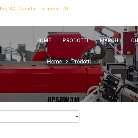
che, 87, Caselle Torinese TO
HOME
PRODOTTI
MARCHI
CH
Home
Prodotti