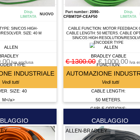
Disp.
Part number:
2090-
Disp.
NUOVO
LIMITATA
CFBM7DF-CEAF50
LIMITATA
YPE: SIN/COS HIGH-
CABLE FUNCTION: MOTOR FEEDBACK O
RESOLVER. SIZE: 40 M
CABLE LENGTH: 50 METERS. CABLE OPT
SIN/COS HIGH-RESOLUTION/RESOL
ENCODER TYPE
.00
€ 1300.00
€ 1000.00
Iva esclusa
Iva e
ONE INDUSTRIALE
AUTOMAZIONE INDUSTR
Vedi tutti
Vedi tutti
BLAGGIO
CABLAGGIO
LEY
ALLEN-BRADLEY