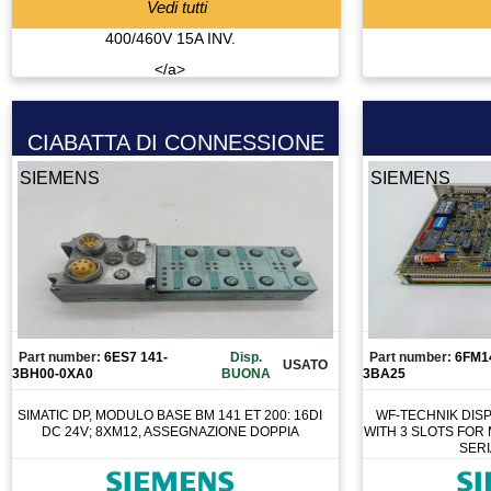
Vedi tutti
MOTORE PASSO PASSO
MOTORI BRUSHLESS
MOTOVIBRATORE
MULETTO
OSCILLATORE
CIABATTA DI CONNESSIONE
PANELLO OPERATORE
SIEMENS
SIEMENS
PANNELLO OPERATORE
PARANCO
PATTINO
PINZA
PINZA AMPEROMETRICA
PISTOLA DI DOSAGGIO COLLA
Part number:
6ES7 141-
Disp.
Part number:
6FM1
USATO
3BH00-0XA0
BUONA
3BA25
PISTOLA PER ESTRUSIONE
PISTOLA PER VERNICIATURA
SIMATIC DP, MODULO BASE BM 141 ET 200: 16DI
WF-TECHNIK DISP
DC 24V; 8XM12, ASSEGNAZIONE DOPPIA
WITH 3 SLOTS FOR
PLC
SERI
POMPA