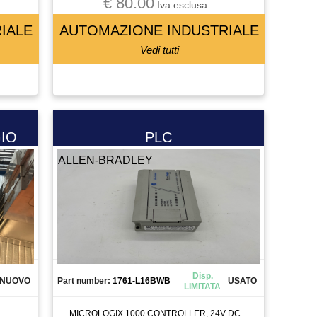
€ 80.00
Iva esclusa
IALE
AUTOMAZIONE INDUSTRIALE
Vedi tutti
IO
PLC
ALLEN-BRADLEY
Disp.
NUOVO
Part number:
1761-L16BWB
USATO
LIMITATA
MICROLOGIX 1000 CONTROLLER, 24V DC