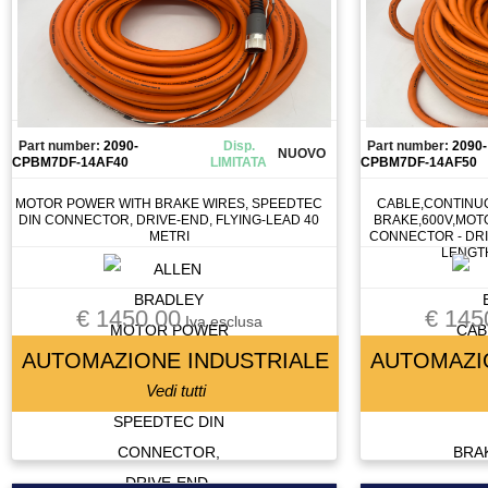
FRENO MOTORE
FRIZIONE
FUSIBILE
GIUNTO
GRUPPO TRATTAMENTO ARIA
Part number:
2090-
Disp.
Part number:
2090-
NUOVO
CPBM7DF-14AF40
LIMITATA
CPBM7DF-14AF50
GUIDA
INGRANAGGIO
MOTOR POWER WITH BRAKE WIRES, SPEEDTEC
CABLE,CONTINU
DIN CONNECTOR, DRIVE-END, FLYING-LEAD 40
BRAKE,600V,MOT
INTERRUTTORE
METRI
CONNECTOR - DRI
LENGT
INVERTER
LASER SCANNER
€ 1450.00
€ 145
LENTE
Iva esclusa
LETTORE BARCODE
AUTOMAZIONE INDUSTRIALE
AUTOMAZI
LETTORE FLOPPY
Vedi tutti
LUBRIFICATORE
LUCE
LUCI