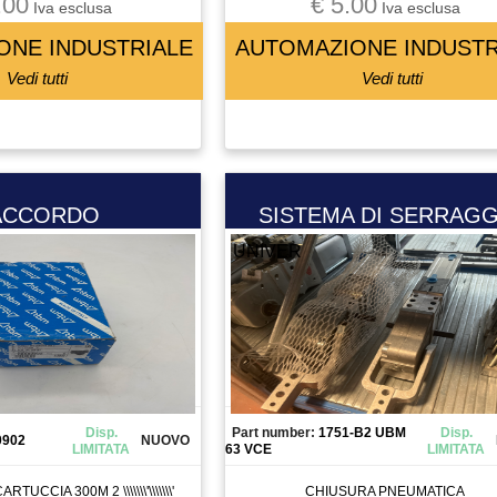
.00
€ 5.00
Iva esclusa
Iva esclusa
ONE INDUSTRIALE
AUTOMAZIONE INDUSTR
Vedi tutti
Vedi tutti
ACCORDO
SISTEMA DI SERRAGG
UNIVER
Disp.
Part number:
1751-B2 UBM
Disp.
0902
NUOVO
LIMITATA
63 VCE
LIMITATA
TUCCIA 300M 2 \\\\\\\'\\\\\\\'
CHIUSURA PNEUMATICA