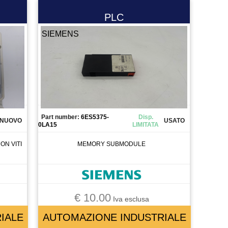
PLC
SIEMENS
Part number:
6ES5375-
Disp.
NUOVO
USATO
0LA15
LIMITATA
ON VITI
MEMORY SUBMODULE
€ 10.00
Iva esclusa
IALE
AUTOMAZIONE INDUSTRIALE