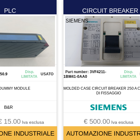
PLC
CIRCUIT BREAKER
SIEMENS
Disp.
Part number:
3VF4211-
Disp.
50.9
USATO
LIMITATA
1BM41-0AA0
LIMITATA
 DUMMY MODULE
MOLDED CASE CIRCUIT BREAKER 250 A C
DI FISSAGGIO
B&R
€ 15.00
€ 500.00
Iva esclusa
Iva esclusa
ONE INDUSTRIALE
AUTOMAZIONE INDUSTR