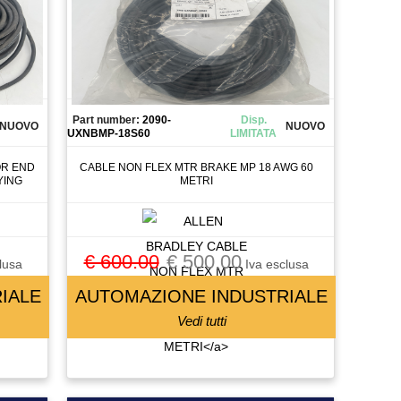
Part number:
2090-
Disp.
NUOVO
NUOVO
UXNBMP-18S60
LIMITATA
OR END
CABLE NON FLEX MTR BRAKE MP 18 AWG 60
YING
METRI
€ 600.00
€ 500.00
lusa
Iva esclusa
IALE
AUTOMAZIONE INDUSTRIALE
Vedi tutti