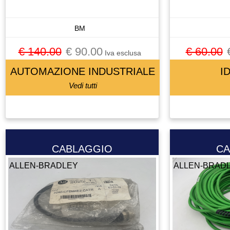
CELLA DI CARICO
CENTRALINA
BM
CENTRALINA IDRAULICA
€ 140.00
€ 90.00
€ 60.00
CHILLER
Iva esclusa
CHIUSURA PNEUMATICA
AUTOMAZIONE INDUSTRIALE
I
CHIUSURA PNEUMATICAA
Vedi tutti
CIABATTA DI CONNESSIONE
CILINDRO
CIRCUIT BREAKER
CIRCUITO STAMPATO
CABLAGGIO
CA
CIRCUITO STAMPATOTO
ALLEN-BRADLEY
ALLEN-BRAD
CONDENSATORE
CONNETTORE
CONO
CONTATTO
CONTATTO AUSILIARIO