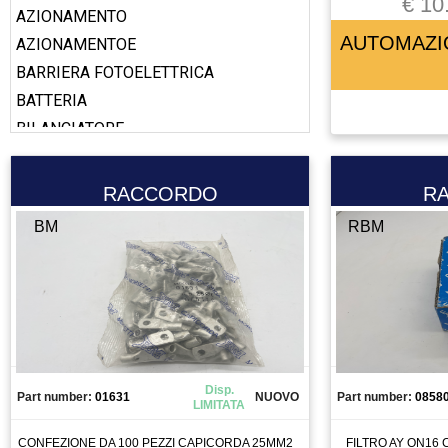
€ 10
AZIONAMENTO
AUTOMAZI
AZIONAMENTOE
BARRIERA FOTOELETTRICA
BATTERIA
BILANCIATORE
BOBINA
BOOSTER
RACCORDO
R
CABLAGGIO
BM
RBM
CALAMITA
CALIBRO
CAMERA
CANALIZZAZIONE
CAPICORDA
CARICA BATTERIA
Disp.
Part number:
01631
NUOVO
Part number:
0858
LIMITATA
CASSETTO DI SALDATURA
CAVO
CONFEZIONE DA 100 PEZZI CAPICORDA 25MM2
FILTRO AY ON16 CAR