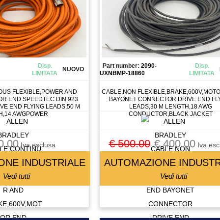
Disp.
Part number:
2090-
Disp.
NUOVO
LIMITATA
UXNBMP-18860
LIMITATA
OUS FLEXIBLE,POWER AND
CABLE,NON FLEXIBLE,BRAKE,600V,MOT
OR END SPEEDTEC DIN 923
BAYONET CONNECTOR DRIVE END FL
VE END FLYING LEADS,50 M
LEADS,30 M LENGTH,18 AWG
H,14 AWGPOWER
CONDUCTOR,BLACK JACKET
0.00
€ 500.00
€ 400.00
Iva esclusa
Iva esc
ONE INDUSTRIALE
AUTOMAZIONE INDUSTR
Vedi tutti
Vedi tutti