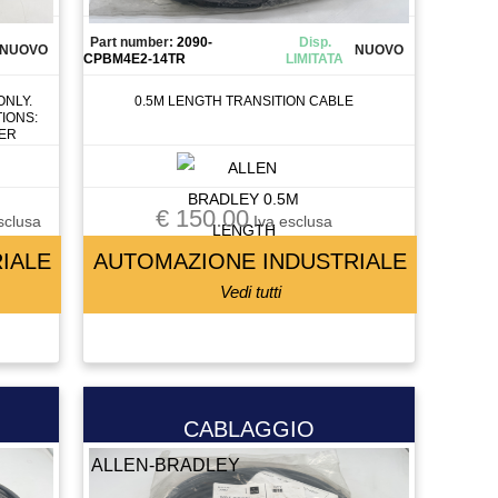
Part number:
2090-
Disp.
NUOVO
NUOVO
CPBM4E2-14TR
LIMITATA
NLY.
0.5M LENGTH TRANSITION CABLE
IONS:
VER
€ 150.00
sclusa
Iva esclusa
IALE
AUTOMAZIONE INDUSTRIALE
Vedi tutti
CABLAGGIO
ALLEN-BRADLEY