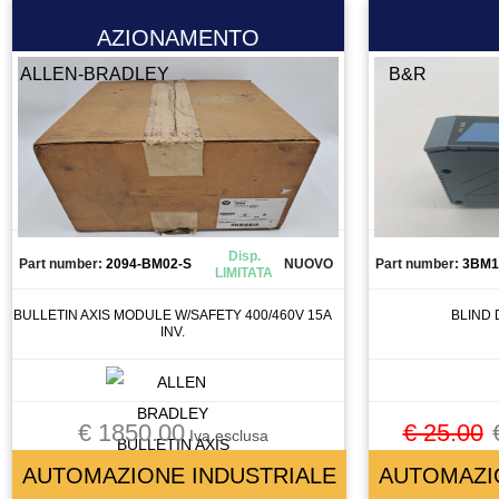
MACCHINA DI MISURA
AZIONAMENTO
MACCHINA UTENSILE
ALLEN-BRADLEY
B&R
MADRINO
MANDRINO
MANIPOLATORE
MANOMETRO
MEMORY CARD
MICRO COMPONETE
Disp.
Part number:
2094-BM02-S
NUOVO
Part number:
3BM1
MOLLA
LIMITATA
MORSETTO
BULLETIN AXIS MODULE W/SAFETY 400/460V 15A
BLIND
MOTORE
INV.
MOTORE A CORRENTE CONTINUA
MOTORE ASINCRONO
MOTORE BRUSCHESS
€ 1850.00
€ 25.00
Iva esclusa
MOTORE BRUSHLESS
AUTOMAZIONE INDUSTRIALE
AUTOMAZI
MOTORE LINEARE