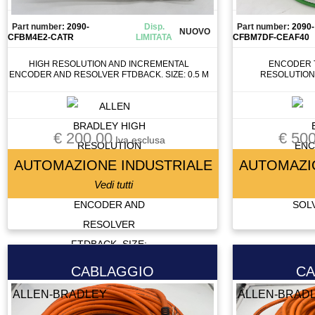
CONTATTORE
Part number:
2090-
Disp.
Part number:
2090-
CONTATTOREORE
NUOVO
CFBM4E2-CATR
LIMITATA
CFBM7DF-CEAF40
CONTROLLO
HIGH RESOLUTION AND INCREMENTAL
ENCODER T
CUSCINETTI
ENCODER AND RESOLVER FTDBACK. SIZE: 0.5 M
RESOLUTION/
CUSCINETTO
DISPLAY
DISSUASORE DI GRAVITà
€ 200.00
€ 500
Iva esclusa
DOMOTICA
AUTOMAZIONE INDUSTRIALE
AUTOMAZI
DRIVER
Vedi tutti
ELETTROMANDRINO
ELETTROVALVOLA
ELETTROVALVOLA VALVOLA
ENCODER
ESTRUSORE
CABLAGGIO
CA
FERRITE TORROIDALE
ALLEN-BRADLEY
ALLEN-BRAD
FILTRO