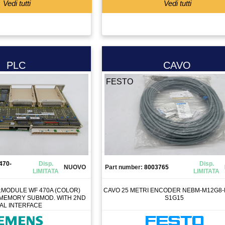
Vedi tutti
Vedi tutti
PLC
CAVO
FESTO
470-
Disp.
Disp.
NUOVO
Part number:
8003765
LIMITATA
LIMITATA
.MODULE WF 470A (COLOR)
CAVO 25 METRI ENCODER NEBM-M12G8-F
 MEMORY SUBMOD. WITH 2ND
S1G15
AL INTERFACE