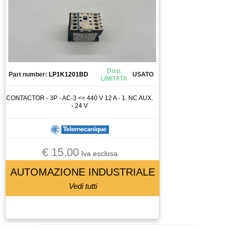
Disp.
Part number:
LP1K1201BD
USATO
LIMITATA
CONTACTOR - 3P - AC-3 <= 440 V 12 A - 1. NC AUX.
- 24 V
€ 15.00
Iva esclusa
AUTOMAZIONE INDUSTRIALE
Vedi tutti