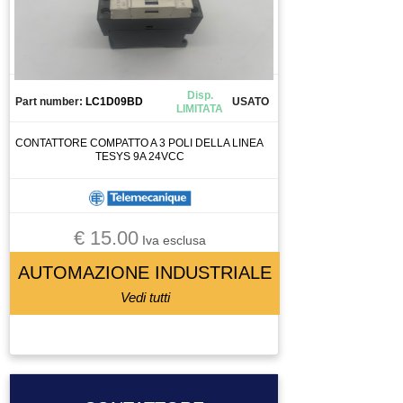
QUADRO ELETTRICO
RACCODO
RACCORDO
RAVVIVATORE
Disp.
Part number:
LC1D09BD
USATO
REGOLATORE DI FLUSSO
LIMITATA
REGOLATORE DI PRESSIONE
CONTATTORE COMPATTO A 3 POLI DELLA LINEA
TESYS 9A 24VCC
RELAY
RELAY DI SICUREZZA
RESISTENZA DI FRENATURA
€ 15.00
RICAMBIO
Iva esclusa
RIDUTTORE
AUTOMAZIONE INDUSTRIALE
RIDUTTORE MOTORE
Vedi tutti
RIGA OTTICA
ROBOT ANTROPOMORFO
ROBOT PALLETTIZATORE
ROBOT PALLETTIZZATORE