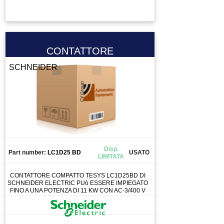
TASTIERA
TAVOLA GIREVOLE
TAVOLA ROTANTE
TELECOMANDO
CONTATTORE
TERMOREGOLATORE
SCHNEIDER
TERMOSTATO
TESTA PER FRESA
TOOL CHANGE
TORCIA
TRAINAFILO
TRASFORMATORE
Disp.
Part number:
LC1D25 BD
USATO
LIMITATA
TUBO
UTENSILE
CONTATTORE COMPATTO TESYS LC1D25BD DI
SCHNEIDER ELECTRIC PUò ESSERE IMPIEGATO
VALVOLA
FINO A UNA POTENZA DI 11 KW CON AC-3/400 V
VENTOLA
VENTOSA