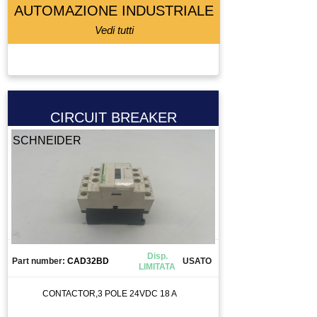
LETTORE BARCODE
AUTOMAZIONE INDUSTRIALE
LETTORE FLOPPY
Vedi tutti
LUBRIFICATORE
LUCE
LUCI
MACCHINA DI MISURA
CIRCUIT BREAKER
MACCHINA UTENSILE
SCHNEIDER
MADRINO
MANDRINO
MANIPOLATORE
MANOMETRO
MEMORY CARD
MICRO COMPONETE
Disp.
Part number:
CAD32BD
USATO
MOLLA
LIMITATA
MORSETTO
CONTACTOR,3 POLE 24VDC 18 A
MOTORE