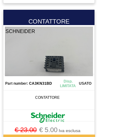
ELETTROVALVOLA VALVOLA
ENCODER
ESTRUSORE
CONTATTORE
FERRITE TORROIDALE
SCHNEIDER
FILTRO
FRENO MOTORE
FRIZIONE
FUSIBILE
GIUNTO
GRUPPO TRATTAMENTO ARIA
Disp.
Part number:
CA3KN31BD
USATO
LIMITATA
GUIDA
INGRANAGGIO
CONTATTORE
INTERRUTTORE
INVERTER
LASER SCANNER
€ 23.00
€ 5.00
Iva esclusa
LENTE