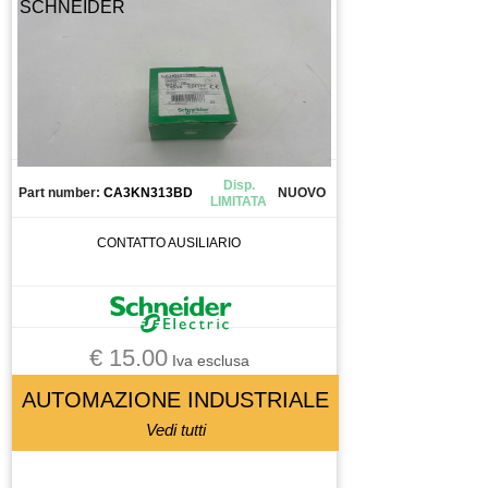
SCHNEIDER
CONDENSATORE
CONNETTORE
CONO
CONTATTO
CONTATTO AUSILIARIO
CONTATTORE
Disp.
CONTATTOREORE
Part number:
CA3KN313BD
NUOVO
LIMITATA
CONTROLLO
CONTATTO AUSILIARIO
CUSCINETTI
CUSCINETTO
DISPLAY
DISSUASORE DI GRAVITà
€ 15.00
Iva esclusa
DOMOTICA
AUTOMAZIONE INDUSTRIALE
DRIVER
Vedi tutti
ELETTROMANDRINO
ELETTROVALVOLA