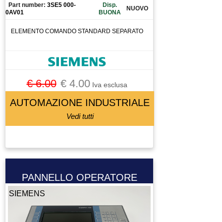
PISTOLA DI DOSAGGIO COLLA
Part number:
3SE5 000-
Disp.
NUOVO
0AV01
BUONA
PISTOLA PER ESTRUSIONE
ELEMENTO COMANDO STANDARD SEPARATO
PISTOLA PER VERNICIATURA
PLC
POMPA
POMPA A IMMERSIONE
€ 6.00
€ 4.00
Iva esclusa
POMPA DEL VUOTO
AUTOMAZIONE INDUSTRIALE
POTENZIOMETRO
PRESA 220
Vedi tutti
PRESA 380
PRESSOSTATO
PROGRAMMATORE
PROLUNGA
PANNELLO OPERATORE
PULEGGIA
SIEMENS
PULSANTE
PULSANTIERA