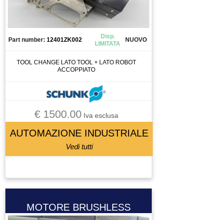
CANALIZZAZIONE
CAPICORDA
CARICA BATTERIA
Disp.
Part number:
12401ZK002
NUOVO
LIMITATA
CASSETTO DI SALDATURA
CAVO
TOOL CHANGE LATO TOOL + LATO ROBOT
ACCOPPIATO
CELLA DI CARICO
CENTRALINA
CENTRALINA IDRAULICA
€ 1500.00
CHILLER
Iva esclusa
CHIUSURA PNEUMATICA
AUTOMAZIONE INDUSTRIALE
CHIUSURA PNEUMATICAA
Vedi tutti
CIABATTA DI CONNESSIONE
CILINDRO
CIRCUIT BREAKER
CIRCUITO STAMPATO
MOTORE BRUSHLESS
CIRCUITO STAMPATOTO