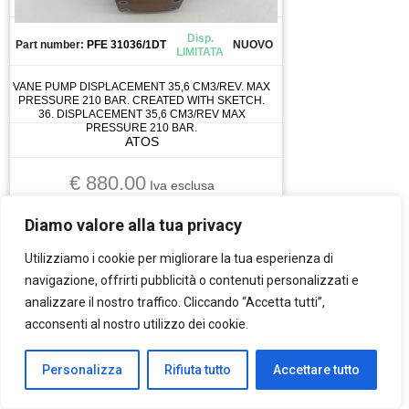
Disp.
Part number:
PFE 31036/1DT
NUOVO
LIMITATA
VANE PUMP DISPLACEMENT 35,6 CM3/REV. MAX
PRESSURE 210 BAR. CREATED WITH SKETCH.
36. DISPLACEMENT 35,6 CM3/REV MAX
PRESSURE 210 BAR.
ATOS
€ 880.00
Iva esclusa
IDRAULICA
Diamo valore alla tua privacy
Vedi tutti
Utilizziamo i cookie per migliorare la tua esperienza di
navigazione, offrirti pubblicità o contenuti personalizzati e
analizzare il nostro traffico. Cliccando “Accetta tutti”,
acconsenti al nostro utilizzo dei cookie.
VALVOLA
Personalizza
Rifiuta tutto
Accettare tutto
ATOS