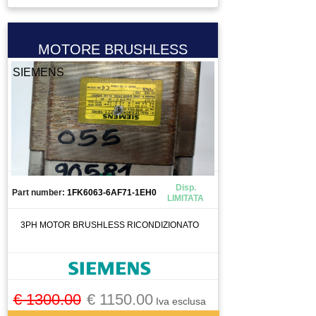
ELETTROVALVOLA VALVOLA
ENCODER
ESTRUSORE
MOTORE BRUSHLESS
FERRITE TORROIDALE
SIEMENS
FILTRO
FRENO MOTORE
FRIZIONE
FUSIBILE
GIUNTO
GRUPPO TRATTAMENTO ARIA
Disp.
Part number:
1FK6063-6AF71-1EH0
LIMITATA
GUIDA
INGRANAGGIO
3PH MOTOR BRUSHLESS RICONDIZIONATO
INTERRUTTORE
INVERTER
LASER SCANNER
€ 1300.00
€ 1150.00
Iva esclusa
LENTE