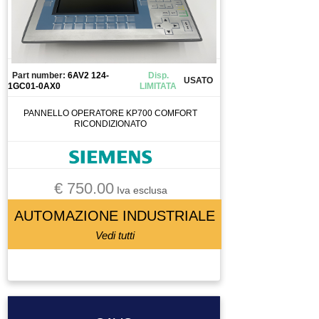
QUADRO ELETTRICO
RACCODO
RACCORDO
RAVVIVATORE
Part number:
6AV2 124-
Disp.
USATO
REGOLATORE DI FLUSSO
1GC01-0AX0
LIMITATA
REGOLATORE DI PRESSIONE
PANNELLO OPERATORE KP700 COMFORT
RICONDIZIONATO
RELAY
RELAY DI SICUREZZA
RESISTENZA DI FRENATURA
€ 750.00
RICAMBIO
Iva esclusa
RIDUTTORE
AUTOMAZIONE INDUSTRIALE
RIDUTTORE MOTORE
Vedi tutti
RIGA OTTICA
ROBOT ANTROPOMORFO
ROBOT PALLETTIZATORE
ROBOT PALLETTIZZATORE