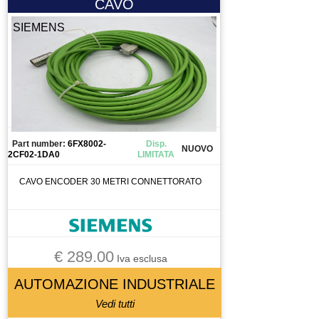
CAVO
ROBOT SCARA
SALDATRICE
SIEMENS
SALVAVITA
SELETTORE
SEMAFORO
SEMICONDUTTORE
SENSORE
Part number:
6FX8002-
Disp.
SENSORE DI FLUSSO
NUOVO
2CF02-1DA0
LIMITATA
SERBATOIO
CAVO ENCODER 30 METRI CONNETTORATO
SISTEMA DI SERRAGGIO
SISTEMA DI SERREGGIO
SISTEMA DI VISIONE
SONDA
€ 289.00
Iva esclusa
SORGENTE LASER
AUTOMAZIONE INDUSTRIALE
STOPPER
Vedi tutti
STRUMENTO DI MISURA