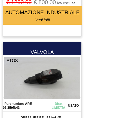
€ 1200.00
€ 800.00
VITE A RICIRCOLO DI SFERE
Iva esclusa
ZIONAMENTO
AUTOMAZIONE INDUSTRIALE
Vedi tutti
VALVOLA
ATOS
Part number:
ARE-
Disp.
USATO
06/350R/43
LIMITATA
PRESSURE RELIEF VALVE