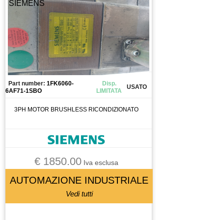
SIEMENS
CONDENSATORE
CONNETTORE
CONO
CONTATTO
CONTATTO AUSILIARIO
CONTATTORE
Part number:
1FK6060-
Disp.
CONTATTOREORE
USATO
6AF71-1SBO
LIMITATA
CONTROLLO
3PH MOTOR BRUSHLESS RICONDIZIONATO
CUSCINETTI
CUSCINETTO
DISPLAY
DISSUASORE DI GRAVITà
€ 1850.00
Iva esclusa
DOMOTICA
AUTOMAZIONE INDUSTRIALE
DRIVER
Vedi tutti
ELETTROMANDRINO
ELETTROVALVOLA