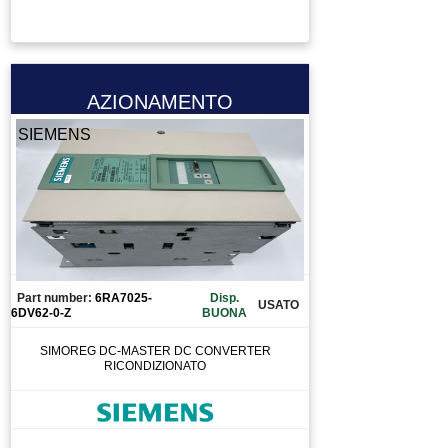
TASTIERA
TAVOLA GIREVOLE
TAVOLA ROTANTE
TELECOMANDO
AZIONAMENTO
TERMOREGOLATORE
SIEMENS
TERMOSTATO
TESTA PER FRESA
TOOL CHANGE
TORCIA
TRAINAFILO
TRASFORMATORE
Part number:
6RA7025-
Disp.
USATO
6DV62-0-Z
BUONA
TUBO
UTENSILE
SIMOREG DC-MASTER DC CONVERTER
RICONDIZIONATO
VALVOLA
VENTOLA
VENTOSA