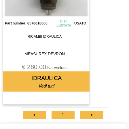
CANALIZZAZIONE
CAPICORDA
CARICA BATTERIA
Disp.
Part number:
6570010006
USATO
LIMITATA
CASSETTO DI SALDATURA
CAVO
RICAMBI IDRAULICA
CELLA DI CARICO
CENTRALINA
MEASUREX DEVRON
CENTRALINA IDRAULICA
€ 280.00
CHILLER
Iva esclusa
CHIUSURA PNEUMATICA
IDRAULICA
CHIUSURA PNEUMATICAA
Vedi tutti
CIABATTA DI CONNESSIONE
CILINDRO
CIRCUIT BREAKER
<
1
>
CIRCUITO STAMPATO
CIRCUITO STAMPATOTO