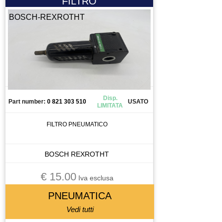
FILTRO
BOSCH-REXROTHT
Disp.
Part number:
0 821 303 510
USATO
LIMITATA
FILTRO PNEUMATICO
BOSCH REXROTHT
€ 15.00
Iva esclusa
PNEUMATICA
Vedi tutti