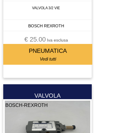
SERBATOIO
VALVOLA 3/2 VIE
SISTEMA DI SERRAGGIO
SISTEMA DI SERREGGIO
BOSCH REXROTH
SISTEMA DI VISIONE
SONDA
€ 25.00
Iva esclusa
SORGENTE LASER
PNEUMATICA
STOPPER
Vedi tutti
STRUMENTO DI MISURA
TASTIERA
TAVOLA GIREVOLE
TAVOLA ROTANTE
TELECOMANDO
VALVOLA
TERMOREGOLATORE
BOSCH-REXROTH
TERMOSTATO
TESTA PER FRESA
TOOL CHANGE