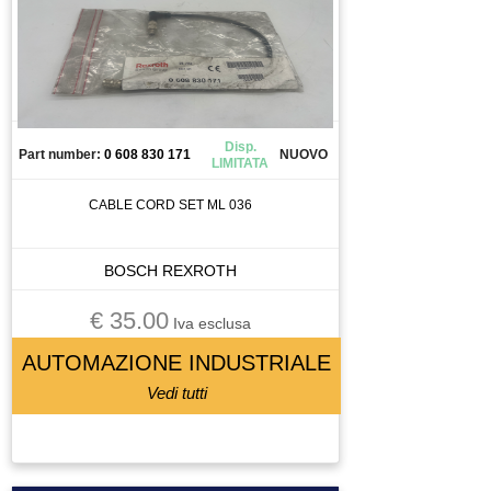
MANDRINO
MANIPOLATORE
MANOMETRO
MEMORY CARD
MICRO COMPONETE
Disp.
Part number:
0 608 830 171
NUOVO
MOLLA
LIMITATA
MORSETTO
CABLE CORD SET ML 036
MOTORE
MOTORE A CORRENTE CONTINUA
BOSCH REXROTH
MOTORE ASINCRONO
MOTORE BRUSCHESS
€ 35.00
Iva esclusa
MOTORE BRUSHLESS
AUTOMAZIONE INDUSTRIALE
MOTORE LINEARE
Vedi tutti
MOTORE PASSO PASSO
MOTORI BRUSHLESS
MOTOVIBRATORE