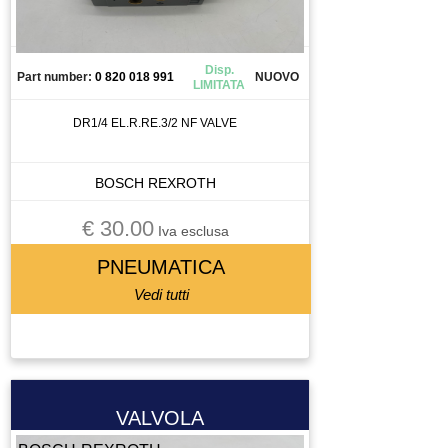
TORCIA
TRAINAFILO
TRASFORMATORE
Disp.
Part number:
0 820 018 991
NUOVO
LIMITATA
TUBO
UTENSILE
DR1/4 EL.R.RE.3/2 NF VALVE
VALVOLA
VENTOLA
BOSCH REXROTH
VENTOSA
€ 30.00
VITE A RICIRCOLO DI SFERE
Iva esclusa
ZIONAMENTO
PNEUMATICA
Vedi tutti
VALVOLA