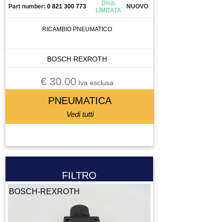
Disp.
Part number:
0 821 300 773
NUOVO
LIMITATA
RICAMBIO PNEUMATICO
BOSCH REXROTH
€ 30.00
Iva esclusa
PNEUMATICA
Vedi tutti
FILTRO
BOSCH-REXROTH