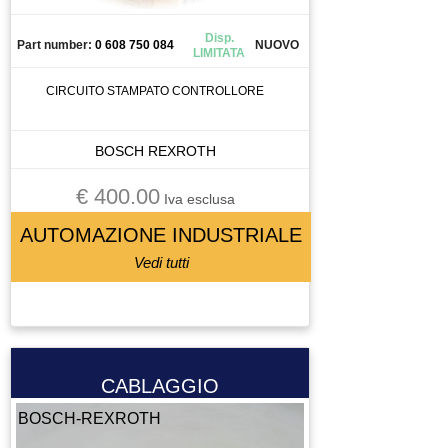
GIUNTO
GRUPPO TRATTAMENTO ARIA
Disp.
Part number:
0 608 750 084
NUOVO
LIMITATA
GUIDA
INGRANAGGIO
CIRCUITO STAMPATO CONTROLLORE
INTERRUTTORE
INVERTER
BOSCH REXROTH
LASER SCANNER
€ 400.00
Iva esclusa
LENTE
LETTORE BARCODE
AUTOMAZIONE INDUSTRIALE
LETTORE FLOPPY
Vedi tutti
LUBRIFICATORE
LUCE
LUCI
MACCHINA DI MISURA
CABLAGGIO
MACCHINA UTENSILE
BOSCH-REXROTH
MADRINO