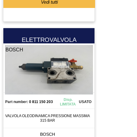
PRESA 220
Vedi tutti
PRESA 380
PRESSOSTATO
PROGRAMMATORE
PROLUNGA
ELETTROVALVOLA
PULEGGIA
BOSCH
PULSANTE
PULSANTIERA
QUADRO ELETTRICO
RACCODO
RACCORDO
RAVVIVATORE
Disp.
Part number:
0 811 150 203
USATO
REGOLATORE DI FLUSSO
LIMITATA
REGOLATORE DI PRESSIONE
VALVOLA OLEODINAMICA PRESSIONE MASSIMA
315 BAR
RELAY
RELAY DI SICUREZZA
BOSCH