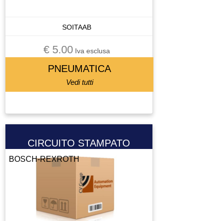
CUSCINETTI
CUSCINETTO
SOITAAB
DISPLAY
DISSUASORE DI GRAVITà
€ 5.00
Iva esclusa
DOMOTICA
PNEUMATICA
DRIVER
Vedi tutti
ELETTROMANDRINO
ELETTROVALVOLA
ELETTROVALVOLA VALVOLA
ENCODER
ESTRUSORE
CIRCUITO STAMPATO
FERRITE TORROIDALE
BOSCH-REXROTH
FILTRO
FRENO MOTORE
FRIZIONE
FUSIBILE