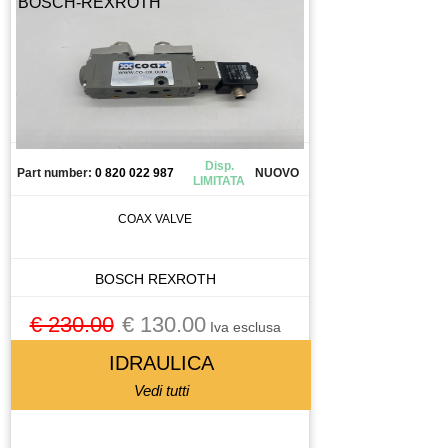
BOSCH-REXROTH
Disp.
Part number:
0 820 022 987
NUOVO
LIMITATA
COAX VALVE
BOSCH REXROTH
€ 230.00
€ 130.00
Iva esclusa
IDRAULICA
Vedi tutti