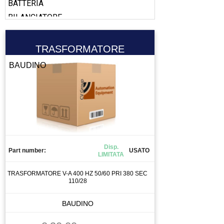
BATTERIA
BILANCIATORE
BOBINA
BOOSTER
TRASFORMATORE
CABLAGGIO
BAUDINO
CALAMITA
CALIBRO
CAMERA
CANALIZZAZIONE
CAPICORDA
CARICA BATTERIA
Disp.
Part number:
USATO
LIMITATA
CASSETTO DI SALDATURA
CAVO
TRASFORMATORE V-A 400 HZ 50/60 PRI 380 SEC
110/28
CELLA DI CARICO
CENTRALINA
BAUDINO
CENTRALINA IDRAULICA