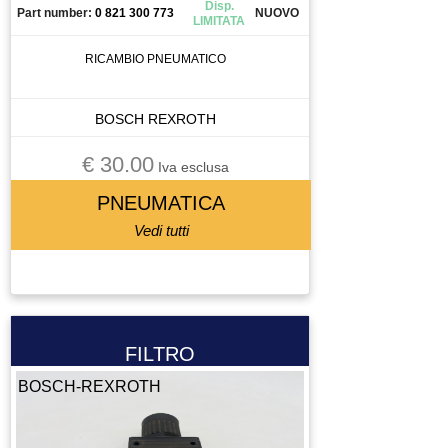
Disp.
Part number:
0 821 300 773
NUOVO
LIMITATA
RICAMBIO PNEUMATICO
BOSCH REXROTH
€ 30.00
Iva esclusa
PNEUMATICA
Vedi tutti
FILTRO
BOSCH-REXROTH