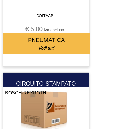
CUSCINETTI
CUSCINETTO
SOITAAB
DISPLAY
DISSUASORE DI GRAVITà
€ 5.00
Iva esclusa
DOMOTICA
PNEUMATICA
DRIVER
Vedi tutti
ELETTROMANDRINO
ELETTROVALVOLA
ELETTROVALVOLA VALVOLA
ENCODER
ESTRUSORE
CIRCUITO STAMPATO
FERRITE TORROIDALE
BOSCH-REXROTH
FILTRO
FRENO MOTORE
FRIZIONE
FUSIBILE