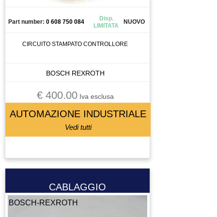
GIUNTO
GRUPPO TRATTAMENTO ARIA
Disp.
Part number:
0 608 750 084
NUOVO
LIMITATA
GUIDA
INGRANAGGIO
CIRCUITO STAMPATO CONTROLLORE
INTERRUTTORE
INVERTER
BOSCH REXROTH
LASER SCANNER
€ 400.00
Iva esclusa
LENTE
LETTORE BARCODE
AUTOMAZIONE INDUSTRIALE
LETTORE FLOPPY
Vedi tutti
LUBRIFICATORE
LUCE
LUCI
MACCHINA DI MISURA
CABLAGGIO
MACCHINA UTENSILE
BOSCH-REXROTH
MADRINO