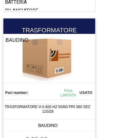
BATTERIA
BILANCIATORE
BOBINA
BOOSTER
TRASFORMATORE
CABLAGGIO
BAUDINO
CALAMITA
CALIBRO
CAMERA
CANALIZZAZIONE
CAPICORDA
CARICA BATTERIA
Disp.
Part number:
USATO
LIMITATA
CASSETTO DI SALDATURA
CAVO
TRASFORMATORE V-A 400 HZ 50/60 PRI 380 SEC
110/28
CELLA DI CARICO
CENTRALINA
BAUDINO
CENTRALINA IDRAULICA