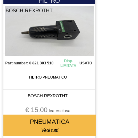
FILTRO
BOSCH-REXROTHT
Disp.
Part number:
0 821 303 510
USATO
LIMITATA
FILTRO PNEUMATICO
BOSCH REXROTHT
€ 15.00
Iva esclusa
PNEUMATICA
Vedi tutti