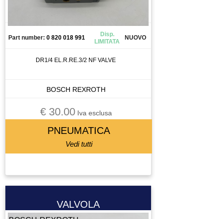
TORCIA
TRAINAFILO
TRASFORMATORE
Disp.
Part number:
0 820 018 991
NUOVO
LIMITATA
TUBO
UTENSILE
DR1/4 EL.R.RE.3/2 NF VALVE
VALVOLA
VENTOLA
BOSCH REXROTH
VENTOSA
€ 30.00
VITE A RICIRCOLO DI SFERE
Iva esclusa
ZIONAMENTO
PNEUMATICA
Vedi tutti
VALVOLA