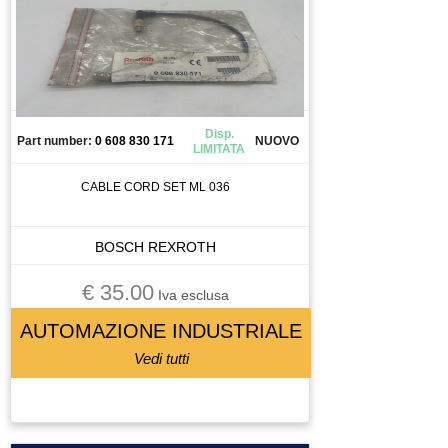
MANDRINO
MANIPOLATORE
MANOMETRO
MEMORY CARD
MICRO COMPONETE
Disp.
Part number:
0 608 830 171
NUOVO
MOLLA
LIMITATA
MORSETTO
CABLE CORD SET ML 036
MOTORE
MOTORE A CORRENTE CONTINUA
BOSCH REXROTH
MOTORE ASINCRONO
MOTORE BRUSCHESS
€ 35.00
Iva esclusa
MOTORE BRUSHLESS
AUTOMAZIONE INDUSTRIALE
MOTORE LINEARE
Vedi tutti
MOTORE PASSO PASSO
MOTORI BRUSHLESS
MOTOVIBRATORE