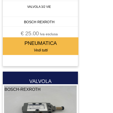
SERBATOIO
VALVOLA 3/2 VIE
SISTEMA DI SERRAGGIO
SISTEMA DI SERREGGIO
BOSCH REXROTH
SISTEMA DI VISIONE
SONDA
€ 25.00
Iva esclusa
SORGENTE LASER
PNEUMATICA
STOPPER
Vedi tutti
STRUMENTO DI MISURA
TASTIERA
TAVOLA GIREVOLE
TAVOLA ROTANTE
TELECOMANDO
VALVOLA
TERMOREGOLATORE
BOSCH-REXROTH
TERMOSTATO
TESTA PER FRESA
TOOL CHANGE