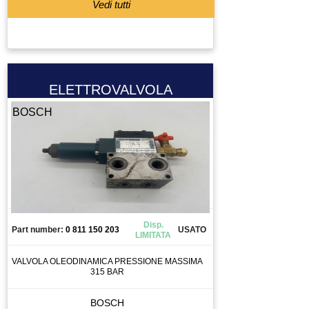
PRESA 220
Vedi tutti
PRESA 380
PRESSOSTATO
PROGRAMMATORE
PROLUNGA
ELETTROVALVOLA
PULEGGIA
BOSCH
PULSANTE
PULSANTIERA
QUADRO ELETTRICO
RACCODO
RACCORDO
RAVVIVATORE
Disp.
Part number:
0 811 150 203
USATO
REGOLATORE DI FLUSSO
LIMITATA
REGOLATORE DI PRESSIONE
VALVOLA OLEODINAMICA PRESSIONE MASSIMA
315 BAR
RELAY
RELAY DI SICUREZZA
BOSCH