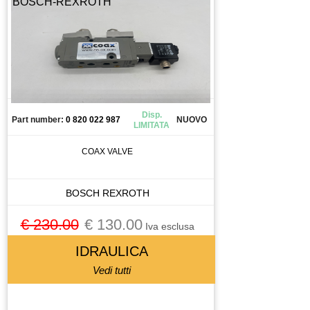
BOSCH-REXROTH
Disp.
Part number:
0 820 022 987
NUOVO
LIMITATA
COAX VALVE
BOSCH REXROTH
€ 230.00
€ 130.00
Iva esclusa
IDRAULICA
Vedi tutti