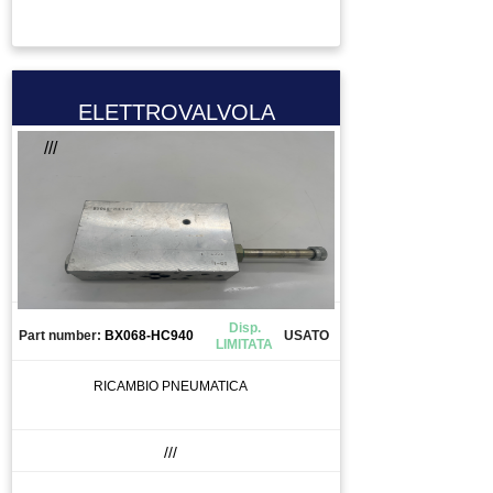
TASTIERA
TAVOLA GIREVOLE
TAVOLA ROTANTE
TELECOMANDO
ELETTROVALVOLA
TERMOREGOLATORE
///
TERMOSTATO
TESTA PER FRESA
TOOL CHANGE
TORCIA
TRAINAFILO
TRASFORMATORE
Disp.
Part number:
BX068-HC940
USATO
LIMITATA
TUBO
UTENSILE
RICAMBIO PNEUMATICA
VALVOLA
VENTOLA
///
VENTOSA