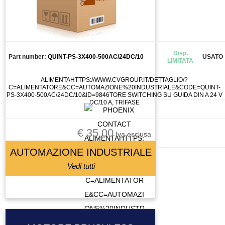
Disp.
Part number:
QUINT-PS-3X400-500AC/24DC/10
USATO
LIMITATA
ALIMENTAHTTPS://WWW.CVGROUP.IT/DETTAGLIO/?
C=ALIMENTATORE&CC=AUTOMAZIONE%20INDUSTRIALE&CODE=QUINT-
PS-3X400-500AC/24DC/10&ID=9846TORE SWITCHING SU GUIDA DIN A 24 V
DC/10 A, TRIFASE
€ 35.00
Iva esclusa
AUTOMAZIONE INDUSTRIALE
Vedi tutti