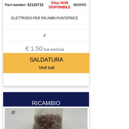
PISTOLA DI DOSAGGIO COLLA
Disp. NON
Part number:
52120732
NUOVO
DISPONIBILE
PISTOLA PER ESTRUSIONE
ELETTRODO PER RICAMBI PUNTATRICE
PISTOLA PER VERNICIATURA
PLC
POMPA
//
POMPA A IMMERSIONE
€ 1.50
Iva esclusa
POMPA DEL VUOTO
SALDATURA
POTENZIOMETRO
PRESA 220
Vedi tutti
PRESA 380
PRESSOSTATO
PROGRAMMATORE
PROLUNGA
RICAMBIO
PULEGGIA
///
PULSANTE
PULSANTIERA