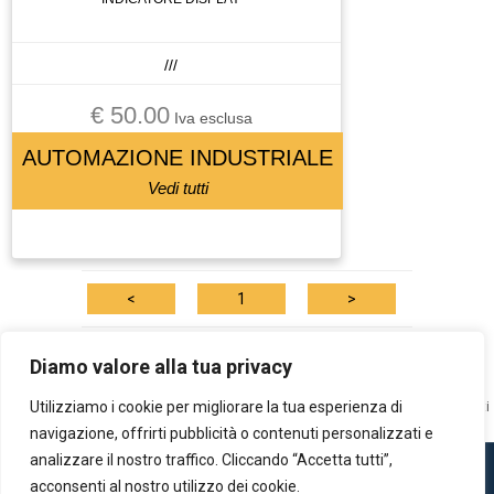
///
€ 50.00
Iva esclusa
AUTOMAZIONE INDUSTRIALE
Vedi tutti
<
1
>
Tutti i marchi qui esposti sono di proprietà dei rispettivi detentori dei copyright:
Diamo valore alla tua privacy
marchi di terzi, nomi di prodotti, nomi commerciali, nomi corporativi e società
Utilizziamo i cookie per migliorare la tua esperienza di
citati possono essere marchi di proprietà dei rispettivi titolari o marchi registrati
d'altre società e appartengono ai loro legittimi proprietari.
navigazione, offrirti pubblicità o contenuti personalizzati e
analizzare il nostro traffico. Cliccando “Accetta tutti”,
Copyright © C.V.Group srl - Partita IVA IT10246460017
acconsenti al nostro utilizzo dei cookie.