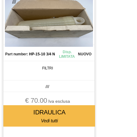
///
Disp.
Part number:
HP-15-10 3/4 N
NUOVO
LIMITATA
FILTRI
///
€ 70.00
Iva esclusa
IDRAULICA
Vedi tutti