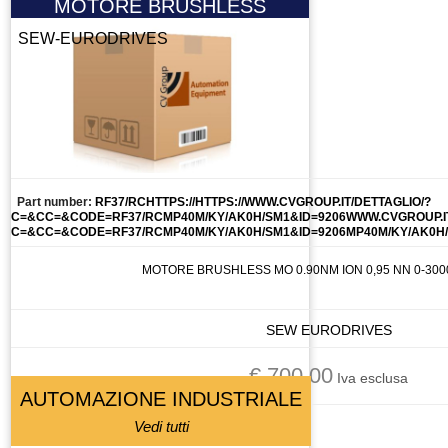
MOTORE BRUSHLESS
SEW-EURODRIVES
Part number:
RF37/RCHTTPS://HTTPS://WWW.CVGROUP.IT/DETTAGLIO/?
C=&CC=&CODE=RF37/RCMP40M/KY/AK0H/SM1&ID=9206WWW.CVGROUP.IT
C=&CC=&CODE=RF37/RCMP40M/KY/AK0H/SM1&ID=9206MP40M/KY/AK0H
MOTORE BRUSHLESS MO 0.90NM ION 0,95 NN 0-300
SEW EURODRIVES
€ 700.00
Iva esclusa
AUTOMAZIONE INDUSTRIALE
Vedi tutti