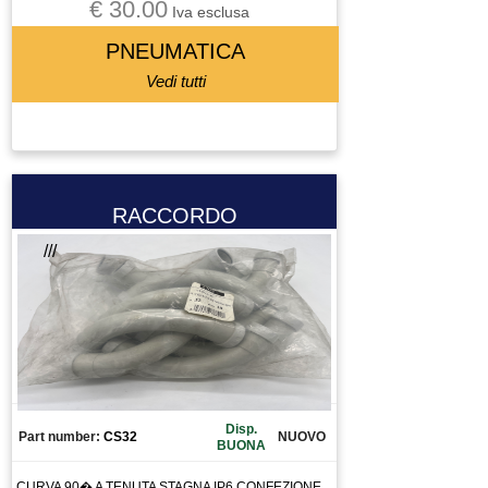
€ 30.00
VITE A RICIRCOLO DI SFERE
Iva esclusa
ZIONAMENTO
PNEUMATICA
Vedi tutti
RACCORDO
///
Disp.
Part number:
CS32
NUOVO
BUONA
CURVA 90� A TENUTA STAGNA IP6 CONFEZIONE