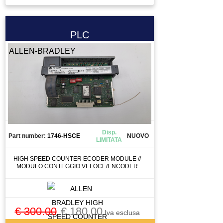
ELETTROVALVOLA VALVOLA
ENCODER
ESTRUSORE
PLC
FERRITE TORROIDALE
ALLEN-BRADLEY
FILTRO
FRENO MOTORE
FRIZIONE
FUSIBILE
GIUNTO
GRUPPO TRATTAMENTO ARIA
Disp.
Part number:
1746-HSCE
NUOVO
LIMITATA
GUIDA
INGRANAGGIO
HIGH SPEED COUNTER ECODER MODULE //
MODULO CONTEGGIO VELOCE/ENCODER
INTERRUTTORE
INVERTER
LASER SCANNER
€ 300.00
€ 180.00
Iva esclusa
LENTE