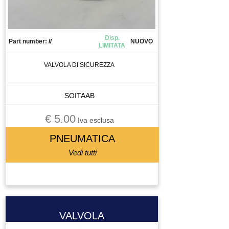
CANALIZZAZIONE
CAPICORDA
CARICA BATTERIA
Disp.
Part number:
//
NUOVO
LIMITATA
CASSETTO DI SALDATURA
CAVO
VALVOLA DI SICUREZZA
CELLA DI CARICO
CENTRALINA
SOITAAB
CENTRALINA IDRAULICA
€ 5.00
CHILLER
Iva esclusa
CHIUSURA PNEUMATICA
PNEUMATICA
CHIUSURA PNEUMATICAA
Vedi tutti
CIABATTA DI CONNESSIONE
CILINDRO
CIRCUIT BREAKER
CIRCUITO STAMPATO
VALVOLA
CIRCUITO STAMPATOTO