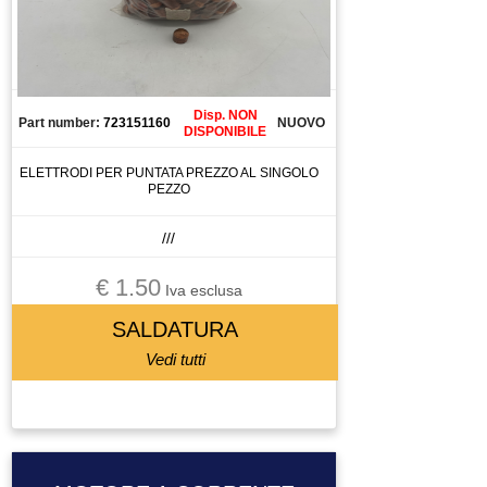
QUADRO ELETTRICO
RACCODO
RACCORDO
RAVVIVATORE
Disp. NON
Part number:
723151160
NUOVO
REGOLATORE DI FLUSSO
DISPONIBILE
REGOLATORE DI PRESSIONE
ELETTRODI PER PUNTATA PREZZO AL SINGOLO
PEZZO
RELAY
RELAY DI SICUREZZA
///
RESISTENZA DI FRENATURA
€ 1.50
RICAMBIO
Iva esclusa
RIDUTTORE
SALDATURA
RIDUTTORE MOTORE
Vedi tutti
RIGA OTTICA
ROBOT ANTROPOMORFO
ROBOT PALLETTIZATORE
ROBOT PALLETTIZZATORE