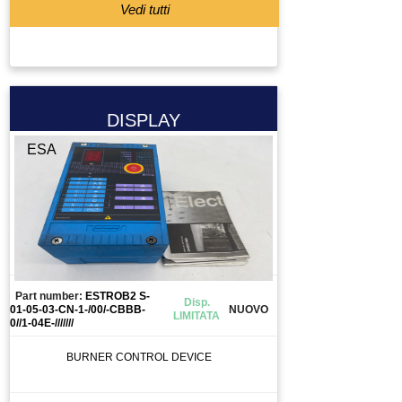
Vedi tutti
DISPLAY
ESA
Part number:
ESTROB2 S-
Disp.
01-05-03-CN-1-/00/-CBBB-
NUOVO
LIMITATA
0//1-04E-///////
BURNER CONTROL DEVICE