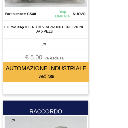
Disp.
Part number:
CS40
NUOVO
LIMITATA
CURVA 90� A TENUTA STAGNA IP6 CONFEZIONE
DA 5 PEZZI
///
€ 5.00
Iva esclusa
AUTOMAZIONE INDUSTRIALE
Vedi tutti
RACCORDO
///