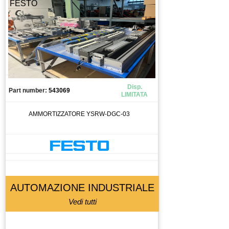
FESTO
CONDENSATORE
CONNETTORE
CONO
CONTATTO
CONTATTO AUSILIARIO
CONTATTORE
Disp.
CONTATTOREORE
Part number:
543069
LIMITATA
CONTROLLO
AMMORTIZZATORE YSRW-DGC-03
CUSCINETTI
CUSCINETTO
DISPLAY
DISSUASORE DI GRAVITà
DOMOTICA
AUTOMAZIONE INDUSTRIALE
DRIVER
Vedi tutti
ELETTROMANDRINO
ELETTROVALVOLA