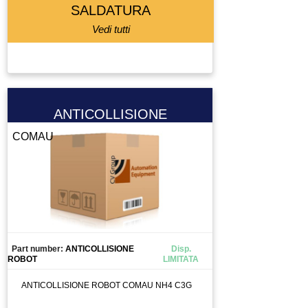
LETTORE BARCODE
SALDATURA
LETTORE FLOPPY
Vedi tutti
LUBRIFICATORE
LUCE
LUCI
MACCHINA DI MISURA
ANTICOLLISIONE
MACCHINA UTENSILE
COMAU
MADRINO
MANDRINO
MANIPOLATORE
MANOMETRO
MEMORY CARD
MICRO COMPONETE
Part number:
ANTICOLLISIONE
Disp.
MOLLA
ROBOT
LIMITATA
MORSETTO
ANTICOLLISIONE ROBOT COMAU NH4 C3G
MOTORE