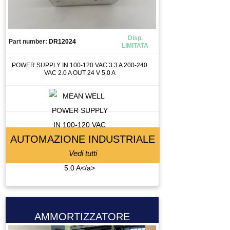
CANALIZZAZIONE
CAPICORDA
CARICA BATTERIA
Disp.
Part number:
DR12024
LIMITATA
CASSETTO DI SALDATURA
CAVO
POWER SUPPLY IN 100-120 VAC 3.3 A 200-240
VAC 2.0 A OUT 24 V 5.0 A
CELLA DI CARICO
CENTRALINA
CENTRALINA IDRAULICA
CHILLER
CHIUSURA PNEUMATICA
AUTOMAZIONE INDUSTRIALE
CHIUSURA PNEUMATICAA
Vedi tutti
CIABATTA DI CONNESSIONE
CILINDRO
CIRCUIT BREAKER
CIRCUITO STAMPATO
AMMORTIZZATORE
CIRCUITO STAMPATOTO