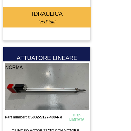
VITE A RICIRCOLO DI SFERE
ZIONAMENTO
IDRAULICA
Vedi tutti
ATTUATORE LINEARE
NORMA
Disp.
Part number:
CS032-S127-400-RR
LIMITATA
CILINDRO MOTORIZZATO CON MOTORE