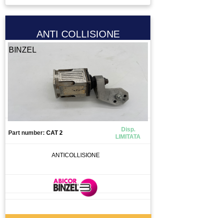
ELETTROVALVOLA VALVOLA
ENCODER
ESTRUSORE
ANTI COLLISIONE
FERRITE TORROIDALE
BINZEL
FILTRO
FRENO MOTORE
FRIZIONE
FUSIBILE
GIUNTO
GRUPPO TRATTAMENTO ARIA
Disp.
Part number:
CAT 2
LIMITATA
GUIDA
INGRANAGGIO
ANTICOLLISIONE
INTERRUTTORE
INVERTER
LASER SCANNER
LENTE