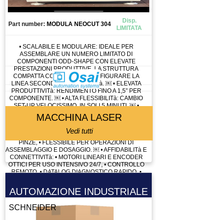
Disp.
Part number:
MODULA NEOCUT 304
LIMITATA
• SCALABILE E MODULARE: IDEALE PER
ASSEMBLARE UN NUMERO LIMITATO DI
COMPONENTI ODD-SHAPE CON ELEVATE
PRESTAZIONI PRODUTTIVE. LA STRUTTURA
COMPATTA CONSENTE DI CONFIGURARE LA
LINEA SECONDO LE NECESSITà. ￼ • ELEVATA
PRODUTTIVITà: RENDIMENTO FINO A 1,5” PER
COMPONENTE. ￼ • ALTA FLESSIBILITà: CAMBIO
SET-UP VELOCISSIMO, IN SOLI 5 MINUTI. ￼ •
TECNOLOGIE INTEGRATE: • PINZE ATTIVE O
MACCHINA LASER
PASSIVE (CLINCH), • TELECAMERE OTTICHE PER
CONTROLLI FIDUCIALI E CODICI 2D PER
Vedi tutti
TRACCIABILITà, • CAMBIO AUTOMATICO DELLE
PINZE, • FLESSIBILE PER OPERAZIONI DI
ASSEMBLAGGIO E DOSAGGIO. ￼ • AFFIDABILITà E
CONNETTIVITà: • MOTORI LINEARI E ENCODER
OTTICI PER USO INTENSIVO 24/7, • CONTROLLO
REMOTO, • DATALOG DIAGNOSTICO RAPIDO, •
COMPATIBILE CON INDUSTRY 4.0.
AUTOMAZIONE INDUSTRIALE
SCHNEIDER