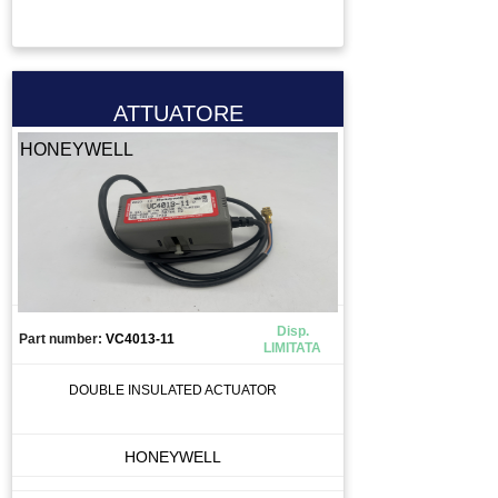
TASTIERA
TAVOLA GIREVOLE
TAVOLA ROTANTE
TELECOMANDO
ATTUATORE
TERMOREGOLATORE
HONEYWELL
TERMOSTATO
TESTA PER FRESA
TOOL CHANGE
TORCIA
TRAINAFILO
TRASFORMATORE
Disp.
Part number:
VC4013-11
LIMITATA
TUBO
UTENSILE
DOUBLE INSULATED ACTUATOR
VALVOLA
VENTOLA
HONEYWELL
VENTOSA