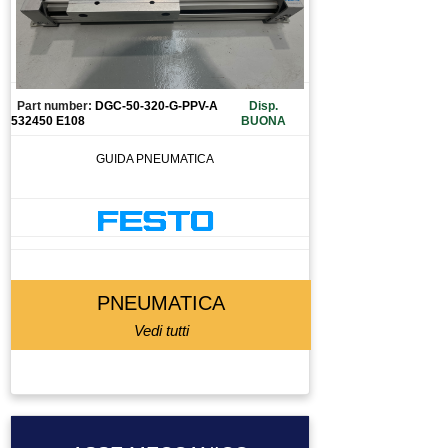
QUADRO ELETTRICO
RACCODO
RACCORDO
RAVVIVATORE
Part number:
DGC-50-320-G-PPV-A
Disp.
REGOLATORE DI FLUSSO
532450 E108
BUONA
REGOLATORE DI PRESSIONE
GUIDA PNEUMATICA
RELAY
RELAY DI SICUREZZA
RESISTENZA DI FRENATURA
RICAMBIO
RIDUTTORE
PNEUMATICA
RIDUTTORE MOTORE
Vedi tutti
RIGA OTTICA
ROBOT ANTROPOMORFO
ROBOT PALLETTIZATORE
ROBOT PALLETTIZZATORE