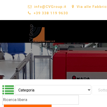
info@CVGroup.it
Via alle Fabbri
+39 338 119 9630