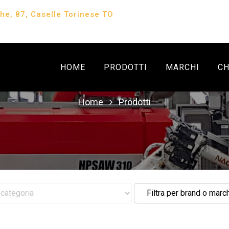
che, 87, Caselle Torinese TO
HOME
PRODOTTI
MARCHI
CH
Home
Prodotti