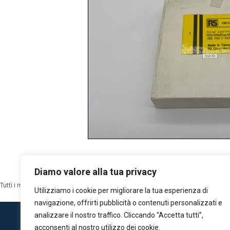
Diamo valore alla tua privacy
Tutti i marchi qui esposti sono di proprietà dei rispettivi detentori dei copyright: m
Utilizziamo i cookie per migliorare la tua esperienza di
navigazione, offrirti pubblicità o contenuti personalizzati e
analizzare il nostro traffico. Cliccando “Accetta tutti”,
Copyright © C.V.Group srl - Partita IVA IT102464600
acconsenti al nostro utilizzo dei cookie.