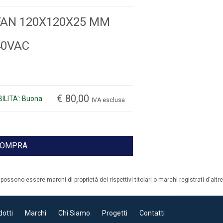
FAN 120X120X25 MM
40VAC
€ 80,00
ILITA': Buona
IVA esclusa
OMPRA
possono essere marchi di proprietà dei rispettivi titolari o marchi registrati d'altre
dotti
Marchi
Chi Siamo
Progetti
Contatti