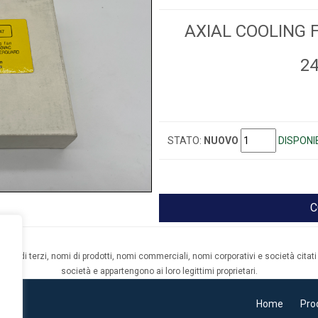
AXIAL COOLING 
2
STATO:
NUOVO
DISPONIB
C
archi di terzi, nomi di prodotti, nomi commerciali, nomi corporativi e società citati 
società e appartengono ai loro legittimi proprietari.
17
Home
Pro