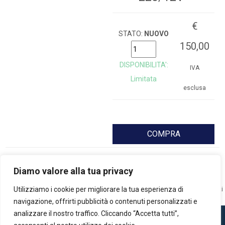
€
STATO:
NUOVO
150,00
DISPONIBILITA':
IVA
Limitata
esclusa
COMPRA
Tutti i marchi qui esposti sono di proprietà dei rispettivi detentori dei copyright:
Diamo valore alla tua privacy
marchi di terzi, nomi di prodotti, nomi commerciali, nomi corporativi e società
Utilizziamo i cookie per migliorare la tua esperienza di
citati possono essere marchi di proprietà dei rispettivi titolari o marchi registrati
d'altre società e appartengono ai loro legittimi proprietari.
navigazione, offrirti pubblicità o contenuti personalizzati e
analizzare il nostro traffico. Cliccando “Accetta tutti”,
Copyright © C.V.Group srl - Partita IVA IT10246460017